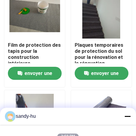
Visite de l'usine
Contrôle de la qualité
Film de protection des
Plaques temporaires
tapis pour la
de protection du sol
Nous contacter
construction
pour la rénovation et
intérieure
la rénovation
envoyer une
envoyer une
Nouvelles
demande
demande
Les affaires
protecteur de plancher
sandy-hu
Protection de plancher