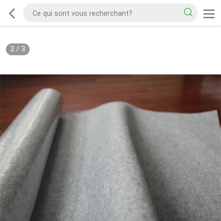
2
/
3