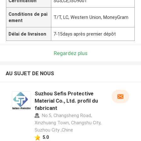
Certification
SGS,CE,ISO9001
Conditions de pai
T/T, LC, Western Union, MoneyGram
ement
Délai de livraison
7-15days après premier dépôt
Regardez plus
AU SUJET DE NOUS
Suzhou Sefis Protective
Material Co., Ltd. profil du
fabricant
No.5, Changsheng Road,
Xinzhuang Town, Changshu City,
Suzhou City ,Chine
5.0