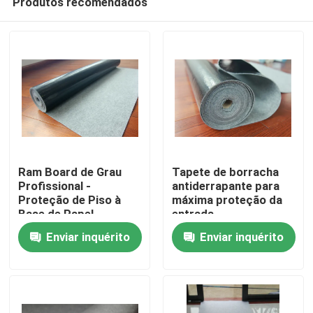
Produtos recomendados
Ram Board de Grau
Tapete de borracha
Profissional -
antiderrapante para
Proteção de Piso à
máxima proteção da
Base de Papel
entrada
Para casa
Enviar inquérito
Enviar inquérito
Produtos
Sobre nós