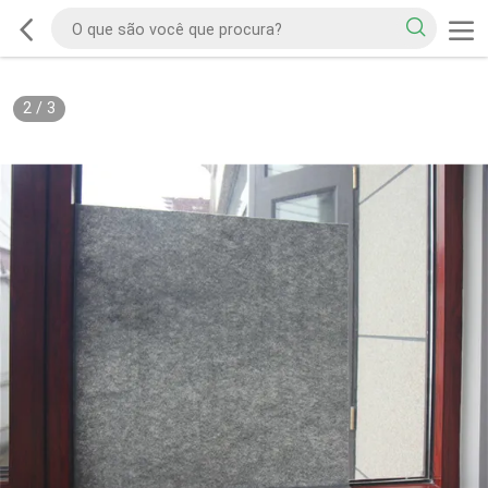
2
/
3