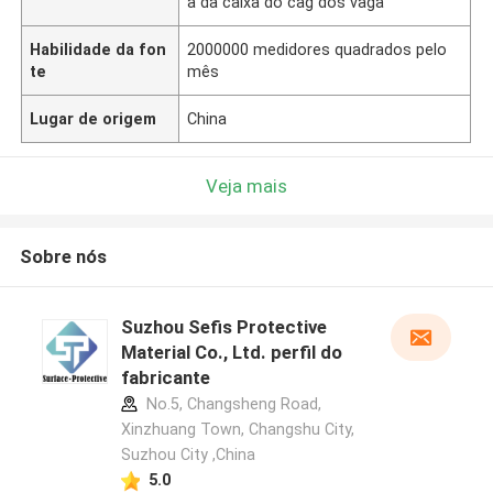
a da caixa do cag dos vaga
Habilidade da fon
2000000 medidores quadrados pelo
te
mês
Lugar de origem
China
Veja mais
Sobre nós
Suzhou Sefis Protective
Material Co., Ltd. perfil do
fabricante
No.5, Changsheng Road,
Xinzhuang Town, Changshu City,
Suzhou City ,China
5.0