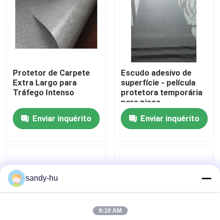
Visita à fábrica
Controle de qualidade
Protetor de Carpete
Escudo adesivo de
Extra Largo para
superfície - película
Contacte-nos
Tráfego Intenso
protetora temporária
para pisos
Enviar inquérito
Enviar inquérito
Notícias
Casos
sandy-hu
protetor do assoalho
9:10 AM
Proteção do assoalho