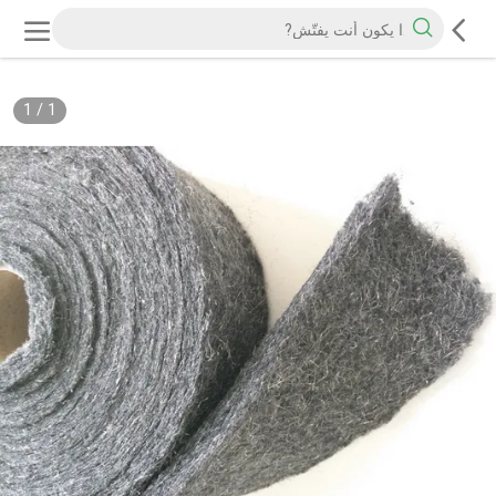
1
/
1