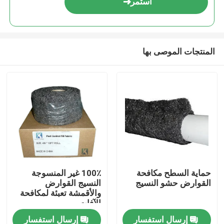
استمر
المنتجات الموصى بها
المنزل
حماية السطح مكافحة
100٪ غير المنسوجة
القوارض حشو النسيج
النسيج القوارض
المنتجات
والأقمشة تعبئة لمكافحة
الآفات
إرسال استفسار
إرسال استفسار
حولنا