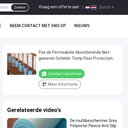
Vraag een offerte aan
|
Dutch
Zoeken
E
NEEM CONTACT MET ONS OP
NIEUWS
Pas de Permeabele Absorberende Niet-
geweven Schilder Temp Floor Protection
van de Vachtstof aan
Contact opnemen
Meer Informatie
Gerelateerde video's
De multibeschermer Grey
Polyester Fleece Anti Slip