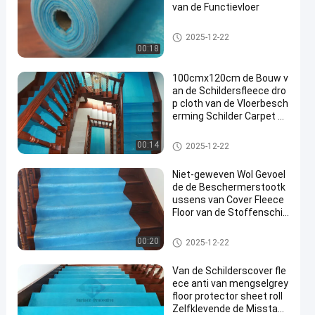
van de Functievloer
vloerbeschermer
2025-12-22
00:18
100cmx120cm de Bouw v
an de Schildersfleece dro
p cloth van de Vloerbesch
erming Schilder Carpet R
ecycled Felt
vloerbeschermer
00:14
2025-12-22
Niet-geweven Wol Gevoel
de de Beschermerstootk
ussens van Cover Fleece
Floor van de Stoffenschil
der
vloerbeschermer
00:20
2025-12-22
Van de Schilderscover fle
ece anti van mengselgrey
floor protector sheet roll
Zelfklevende de Misstap