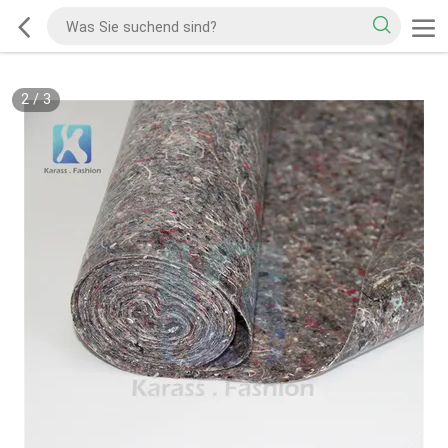
2
/
3