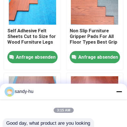
Werksbesichtigung
Self Adhesive Felt
Non Slip Furniture
Qualitätskontrolle
Sheets Cut to Size for
Gripper Pads For All
Wood Furniture Legs
Floor Types Best Grip
Kontakt mit uns
Anfrage absenden
Anfrage absenden
Neuigkeiten
Rechtssachen
sandy-hu
Bodenschutz
3:15 AM
Good day, what product are you looking 
Boden-Schutz