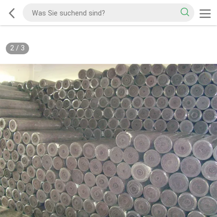
2
/
3