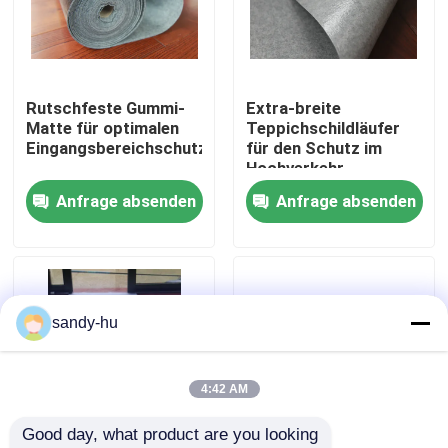
Werksbesichtigung
Rutschfeste Gummi-
Extra-breite
Qualitätskontrolle
Matte für optimalen
Teppichschildläufer
Eingangsbereichschutz
für den Schutz im
Hochverkehr
Kontakt mit uns
Anfrage absenden
Anfrage absenden
Neuigkeiten
Rechtssachen
sandy-hu
Bodenschutz
4:42 AM
Good day, what product are you looking 
Boden-Schutz