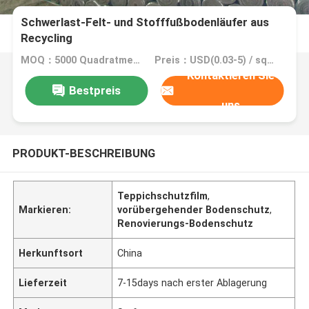
Schwerlast-Felt- und Stofffußbodenläufer aus
Recycling
MOQ：5000 Quadratmeter, 10000 Quadratmeter mit Drucken
Preis：USD(0.03-5) / square meter
Kontaktieren Sie
Bestpreis
uns
PRODUKT-BESCHREIBUNG
Teppichschutzfilm
,
Markieren:
vorübergehender Bodenschutz
,
Renovierungs-Bodenschutz
Herkunftsort
China
Lieferzeit
7-15days nach erster Ablagerung