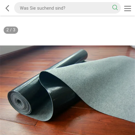
2
/
3