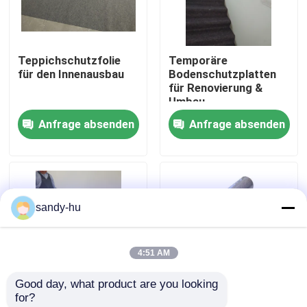
Werksbesichtigung
Teppichschutzfolie
Temporäre
für den Innenausbau
Bodenschutzplatten
Qualitätskontrolle
für Renovierung &
Umbau
Anfrage absenden
Anfrage absenden
Kontakt mit uns
Neuigkeiten
sandy-hu
Rechtssachen
4:51 AM
Bodenschutz
Good day, what product are you looking 
for?
Boden-Schutz
Teppichschutzfolie
Temporäre