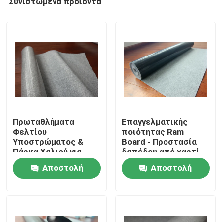
Συνιστώμενα προϊόντα
Πρωταθλήματα
Επαγγελματικής
Φελτίου
ποιότητας Ram
Υποστρώματος &
Board - Προστασία
Πάρκα Χαλιού για
δαπέδου από χαρτί
Σπίτι
Προστασία και άνεση
Αποστολή
Αποστολή
του πατώματος
Προϊόντα
ερώτησης
ερώτησης
Σχετικά με εμάς