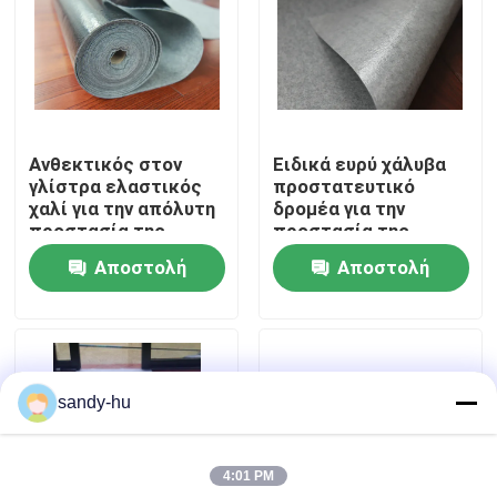
Επισκέψεις στο εργοστάσιο
Έλεγχος ποιότητας
Ανθεκτικός στον
Ειδικά ευρύ χάλυβα
γλίστρα ελαστικός
προστατευτικό
Επικοινωνήστε μαζί μας
χαλί για την απόλυτη
δρομέα για την
προστασία της
προστασία της
εισόδου
υψηλής κυκλοφορίας
Αποστολή
Αποστολή
Ειδήσεις
ερώτησης
ερώτησης
Υποθέσεις
sandy-hu
προστάτης πατωμάτων
4:01 PM
Προστασία πατωμάτων