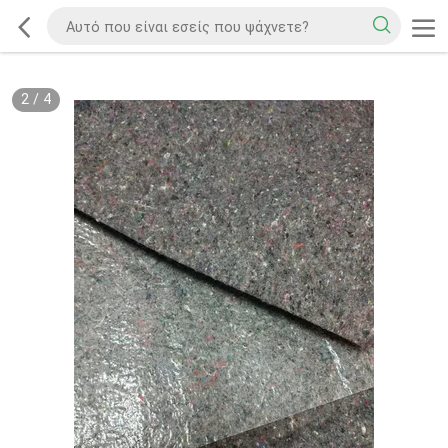
2
/
4