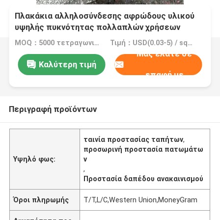
Πλακάκια αλληλοσύνδεσης αφρώδους υλικού
υψηλής πυκνότητας πολλαπλών χρήσεων
MOQ：5000 τετραγωνικό μέτρο, 10000 τετραγωνικό μέτρο με την εκτύπωση
Τιμή：USD(0.03-5) / square meter
Μας ελάτε σε
Καλύτερη τιμή
επαφή με
Περιγραφή προϊόντων
ταινία προστασίας ταπήτων
,
προσωρινή προστασία πατωμάτω
Υψηλό φως:
ν
,
Προστασία δαπέδου ανακαινισμού
Όροι πληρωμής
T/T,L/C,Western Union,MoneyGram