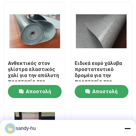
Επισκέψεις στο εργοστάσιο
Έλεγχος ποιότητας
Επικοινωνήστε μαζί μας
Ανθεκτικός στον
Ειδικά ευρύ χάλυβα
γλίστρα ελαστικός
προστατευτικό
Ειδήσεις
χαλί για την απόλυτη
δρομέα για την
προστασία της
προστασία της
εισόδου
υψηλής κυκλοφορίας
Αποστολή
Αποστολή
Υποθέσεις
ερώτησης
ερώτησης
προστάτης πατωμάτων
sandy-hu
Προστασία πατωμάτων