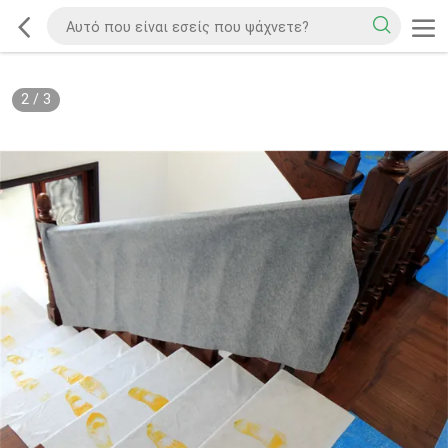
2
/
3