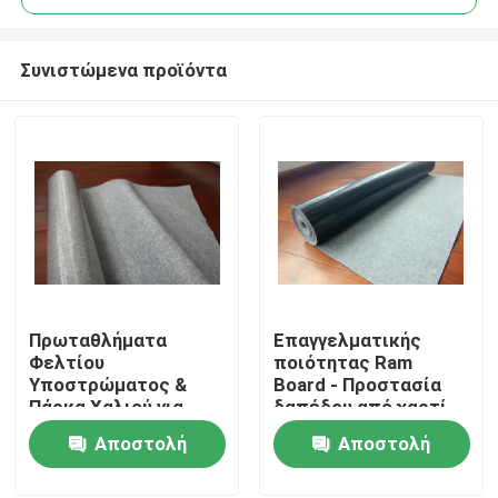
Συνιστώμενα προϊόντα
Πρωταθλήματα
Επαγγελματικής
Σπίτι
Φελτίου
ποιότητας Ram
Υποστρώματος &
Board - Προστασία
Πάρκα Χαλιού για
δαπέδου από χαρτί
Προϊόντα
Προστασία και άνεση
Αποστολή
Αποστολή
του πατώματος
ερώτησης
ερώτησης
Σχετικά με εμάς