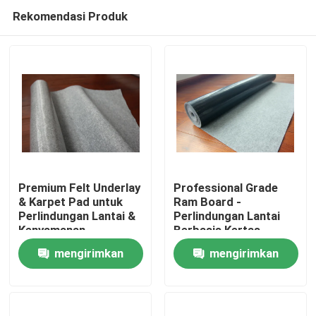
Rekomendasi Produk
Premium Felt Underlay
Professional Grade
& Karpet Pad untuk
Ram Board -
Perlindungan Lantai &
Perlindungan Lantai
Rumah
Kenyamanan
Berbasis Kertas
mengirimkan
mengirimkan
Produk
permintaan
permintaan
Tentang Kami