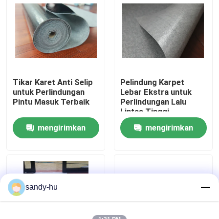
Tur Pabrik
Kontrol Kualitas
Tikar Karet Anti Selip
Pelindung Karpet
Hubungi Kami
untuk Perlindungan
Lebar Ekstra untuk
Pintu Masuk Terbaik
Perlindungan Lalu
Lintas Tinggi
Berita
mengirimkan
mengirimkan
permintaan
permintaan
Kasus-kasus
Pelindung Lantai
sandy-hu
Perlindungan Lantai