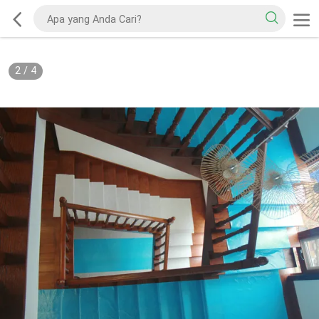
2
/
4