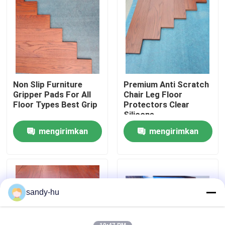
Tur Pabrik
Kontrol Kualitas
Non Slip Furniture
Premium Anti Scratch
Hubungi Kami
Gripper Pads For All
Chair Leg Floor
Floor Types Best Grip
Protectors Clear
Silicone
Berita
mengirimkan
mengirimkan
permintaan
permintaan
Kasus-kasus
Pelindung Lantai
sandy-hu
Perlindungan Lantai