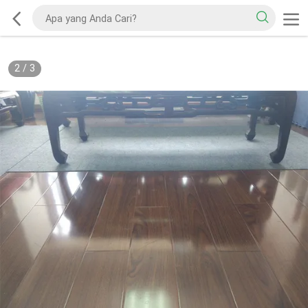
2
/
3