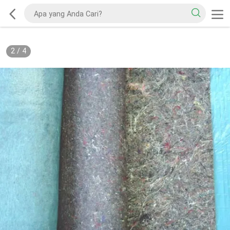
2
/
4