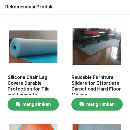
Rekomendasi Produk
Silicone Chair Leg
Reusable Furniture
Covers Durable
Sliders for Effortless
Protection for Tile
Carpet and Hard Floor
Rumah
and Laminate
Moving
mengirimkan
mengirimkan
Produk
permintaan
permintaan
Tentang Kami