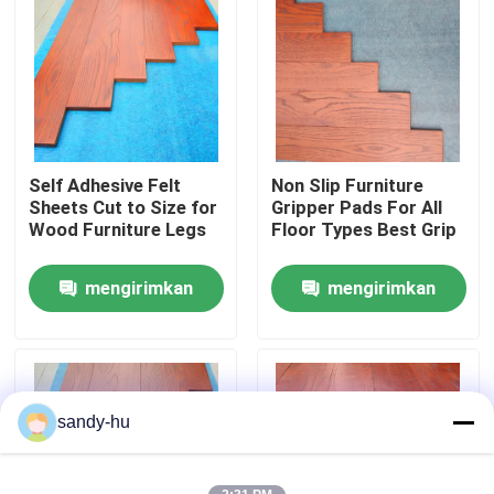
Tur Pabrik
Kontrol Kualitas
Self Adhesive Felt
Non Slip Furniture
Hubungi Kami
Sheets Cut to Size for
Gripper Pads For All
Wood Furniture Legs
Floor Types Best Grip
Berita
mengirimkan
mengirimkan
permintaan
permintaan
Kasus-kasus
Pelindung Lantai
sandy-hu
Perlindungan Lantai