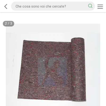
2
/
3