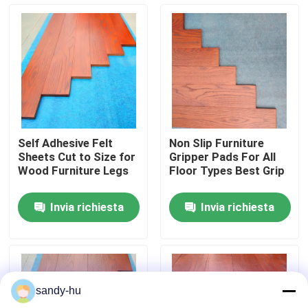
Visita alla fabbrica
Controllo della qualità
Contattaci
Self Adhesive Felt
Non Slip Furniture
Sheets Cut to Size for
Gripper Pads For All
Notizie
Wood Furniture Legs
Floor Types Best Grip
Invia richiesta
Invia richiesta
Casi
protettore del pavimento
sandy-hu
Protezione del pavimento