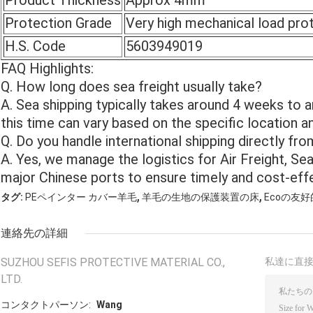
Product Thickness
Approx 4mm
Protection Grade
Very high mechanical load pro
H.S. Code
5603949019
FAQ Highlights:
Q. How long does sea freight usually take?
A. Sea shipping typically takes around 4 weeks to a
this time can vary based on the specific location a
Q. Do you handle international shipping directly fr
A. Yes, we manage the logistics for Air Freight, Se
major Chinese ports to ensure timely and cost-effe
,
,
タグ:
PEペインター カバー羊毛
羊毛の生地の保護装置の床
Ecoの友
連絡先の詳細
SUZHOU SEFIS PROTECTIVE MATERIAL CO.,
私達に直
LTD.
コンタクトパーソン:
Wang