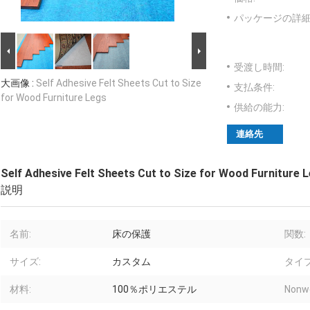
パッケージの詳細
受渡し時間:
大画像 :
Self Adhesive Felt Sheets Cut to Size
支払条件:
for Wood Furniture Legs
供給の能力:
連絡先
Self Adhesive Felt Sheets Cut to Size for Wood Furniture 
説明
名前:
床の保護
関数:
サイズ:
カスタム
タイプ
材料:
100％ポリエステル
Nonw