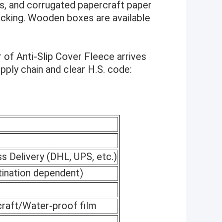
ls, and corrugated papercraft paper
tacking. Wooden boxes are available
r of Anti-Slip Cover Fleece arrives
pply chain and clear H.S. code:
ss Delivery (DHL, UPS, etc.)
tination dependent)
raft/Water-proof film