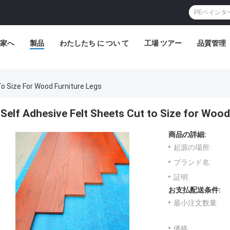
家へ
製品
わたしたち に つい て
工場 ツアー
品質管理
To Size For Wood Furniture Legs
Self Adhesive Felt Sheets Cut to Size for Wood
商品の詳細:
起源の場所:
ブランド名:
証明:
お支払配送条件:
最小注文数量:
価格: