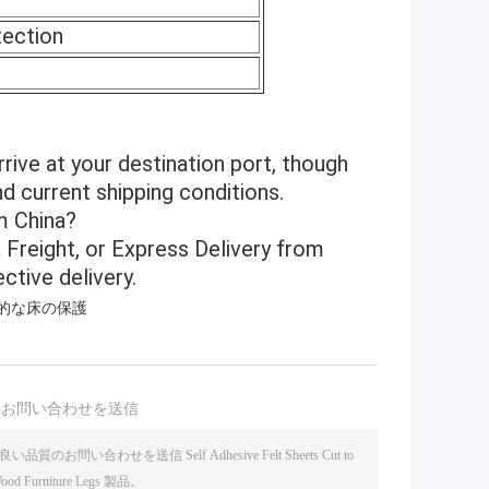
tection
rrive at your destination port, though
nd current shipping conditions.
om China?
a Freight, or Express Delivery from
ctive delivery.
好的な床の保護
接お問い合わせを送信