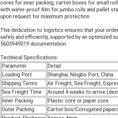
cores for inner packing, carton boxes for small rol
with water-proof film for jumbo rolls and pallet s
upon request for maximum protection.
This dedication to logistics ensures that your orde
safely and efficiently, supported by an optimized su
5603949019 documentation.
Technical Specifications:
Parameter
Detail
Loading Port
Shanghai, Ningbo Port, China
Shipping Terms
Air Freight, Sea Freight, Expre
Sea Freight Time
Around 4 weeks to arrive (des
Inner Packing
Plastic core or paper core
Outer Packing
Carton box/Corrugated paperc