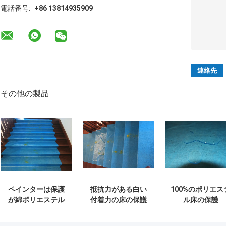
電話番号:
+86 13814935909
その他の製品
ペインターは保護
抵抗力がある白い
100%のポリエス
が綿ポリエステル
付着力の床の保護
ル床の保護
羊毛をリサイクル
装置によって感じ
1mx50mペイン
した床のLDPEがロ
られる羊毛の破損
ーの床カバーは