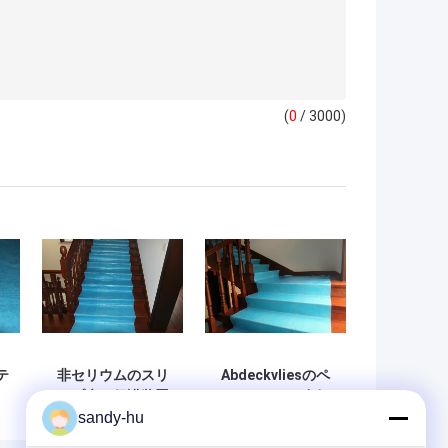
(
0
/ 3000)
テ
非セリウムのスリ
Abdeckvliesのペ
ップ床の保護装置
ンキはEcoの友好
sandy-hu
タ
ペインターの羊毛
的な床の保護ペイ
ペ
の針パンチ自己の
ンターによって感