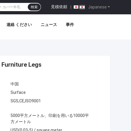
見積依頼
|
Japanese
検索
連絡 ください
ニュース
事件
 Furniture Legs
中国
Surface
SGS,CE,ISO9001
5000平方メートル、印刷を用いる10000平
方メートル
USD(0.03-5) / square meter