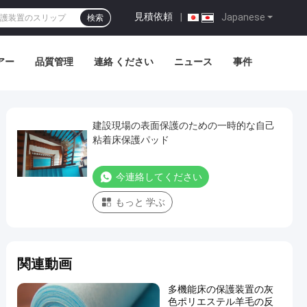
見積依頼
|
Japanese
検索
アー
品質管理
連絡 ください
ニュース
事件
建設現場の表面保護のための一時的な自己
粘着床保護パッド
今連絡してください
もっと 学ぶ
関連動画
多機能床の保護装置の灰
色ポリエステル羊毛の反