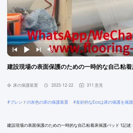
建設現場の表面保護のための一時的な自己粘着
床の保護装置
2025-12-22
311 意見
#
ブレンドの灰色の床の保護装置
#
友好的なEcoは床の保護を保
建設現場の表面保護のための一時的な自己粘着床保護パッド 1記述: 
り傷や衝撃に効果的に抵抗でき,保護マットの使用寿命を延長します