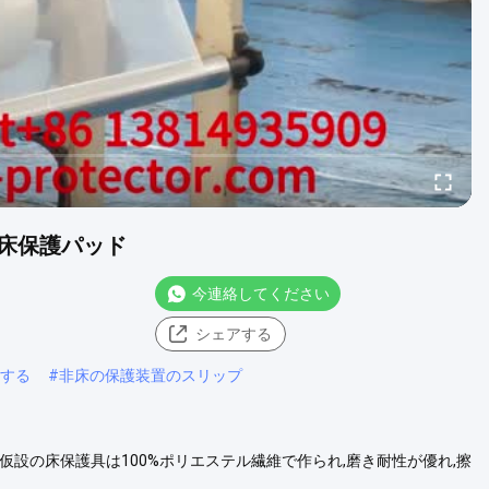
床保護パッド
今連絡してください
シェアする
護する
#
非床の保護装置のスリップ
仮設の床保護具は100%ポリエステル繊維で作られ,磨き耐性が優れ,擦
.ポリエステル素材はかなり軽い.処理と交換に便利で,交換効率を向上