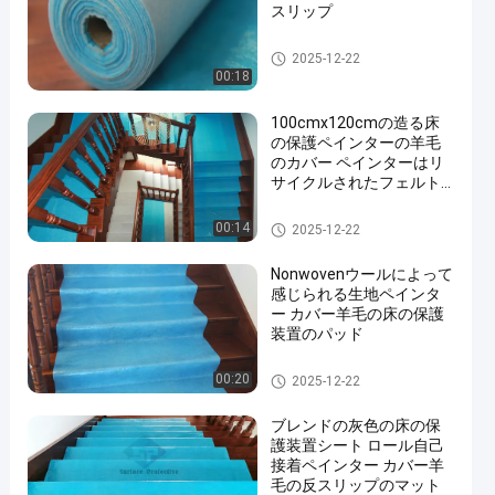
スリップ
床の保護装置
2025-12-22
00:18
100cmx120cmの造る床
の保護ペインターの羊毛
のカバー ペインターはリ
サイクルされたフェルト
にカーペットを敷く
床の保護装置
00:14
2025-12-22
Nonwovenウールによって
感じられる生地ペインタ
ー カバー羊毛の床の保護
装置のパッド
床の保護装置
00:20
2025-12-22
ブレンドの灰色の床の保
護装置シート ロール自己
接着ペインター カバー羊
毛の反スリップのマット