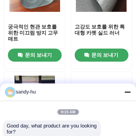
공장 투어
궁극적인 현관 보호를
고강도 보호를 위한 특
위한 미끄럼 방지 고무
대형 카펫 실드 러너
품질 관리
매트
문의 보내기
문의 보내기
저희와 연락
뉴스
sandy-hu
사건
9:15 AM
플로어 보호기
Good day, what product are you looking 
for?
바닥 보호
접착성 표면 보호 - 바
연동 폼 바닥 보호 타일