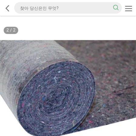
2
/
2