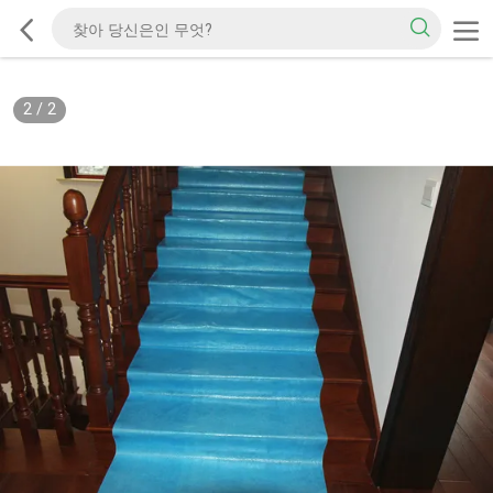
2
/
2