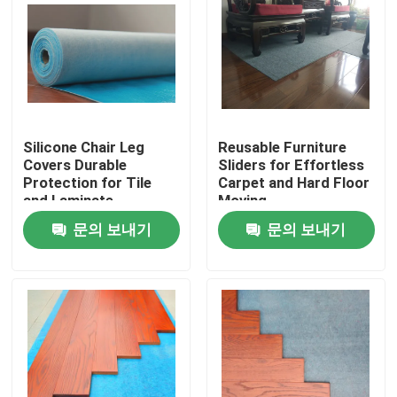
Silicone Chair Leg
Reusable Furniture
Covers Durable
Sliders for Effortless
Protection for Tile
Carpet and Hard Floor
and Laminate
Moving
문의 보내기
문의 보내기
집
제품
우리 에 관한 것