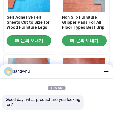
공장 투어
Self Adhesive Felt
Non Slip Furniture
Sheets Cut to Size for
Gripper Pads For All
Wood Furniture Legs
Floor Types Best Grip
품질 관리
문의 보내기
문의 보내기
저희와 연락
뉴스
sandy-hu
사건
1:25 AM
플로어 보호기
Good day, what product are you looking 
for?
Premium Anti Scratch
Heavy Duty Felt
바닥 보호
Chair Leg Floor
Furniture Pads for