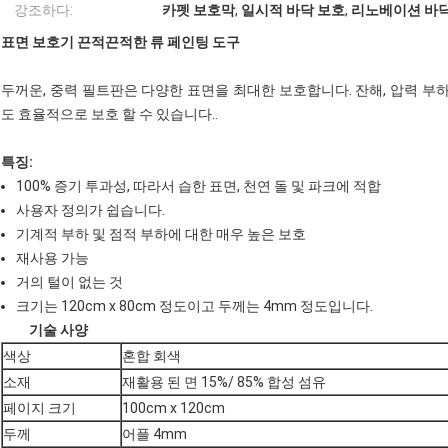
강조하다:
카펫 보호막
,
일시적 바닥 보호
,
리노베이션 바닥
표면 보호기 끈적끈적한 류 페인팅 도구
두꺼운, 중력 필트판은 다양한 표면을 최대한 보호합니다. 잔해, 압력 부하
도 효율적으로 보호 할 수 있습니다..
특징:
100% 증기 투과성, 따라서 습한 표면, 천연 돌 및 파크에 적합
사용자 정의가 쉽습니다.
기계적 부하 및 점적 부하에 대한 매우 높은 보호
재사용 가능
거의 털이 없는 것
크기는 120cm x 80cm 정도이고 두께는 4mm 정도입니다.
기술 사양
색상
혼합 회색
소재
재활용 된 면 15%/ 85% 합성 섬유
페이지 크기
100cm x 120cm
두께
어플 4mm