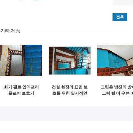
기타 제품
화가 팰트 압덱프리
건설 현장의 표면 보
그림은 방진의 방
플로어 보호기
호를 위한 일시적인
그림 털 비 우븐 
15gsm-2500gsm
자속지판 보호 패드
닥 카페트 플로어
회색 화가 털 비직조
네르 화가를 느꼈
니다