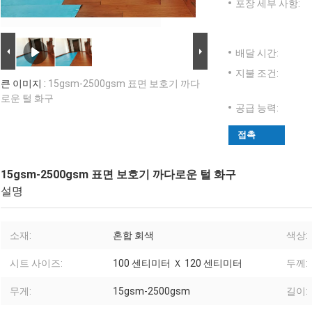
포장 세부 사항:
배달 시간:
지불 조건:
큰 이미지 :
15gsm-2500gsm 표면 보호기 까다
로운 털 화구
공급 능력:
접촉
15gsm-2500gsm 표면 보호기 까다로운 털 화구
설명
소재:
혼합 회색
색상:
시트 사이즈:
100 센티미터 Ｘ 120 센티미터
두께:
무게:
15gsm-2500gsm
길이: