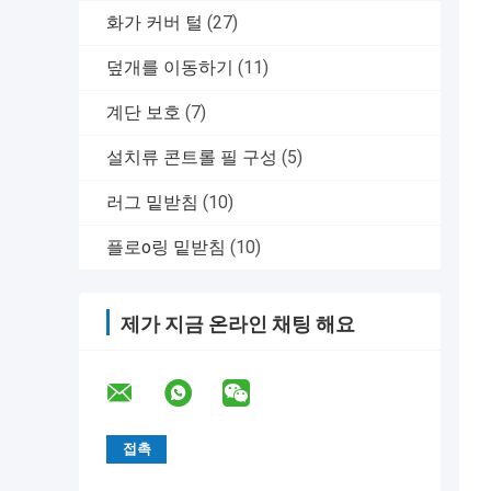
화가 커버 털
(27)
덮개를 이동하기
(11)
계단 보호
(7)
설치류 콘트롤 필 구성
(5)
러그 밑받침
(10)
플로o링 밑받침
(10)
제가 지금 온라인 채팅 해요