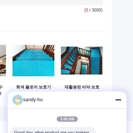
(
0
/ 3000)
수
회색 플로어 보호기
재활용된 바닥 보호
바
시트롤 셀프 접착제
화가 털 드롭 크로스
sandy-hu
리
화가 커버 털 슬립
화가 카펫을 구축하
습
방지성 매트를 혼합
는 100cmx120cm
하세요
은 느꼈습니다
3:45 AM
Good day, what product are you looking 