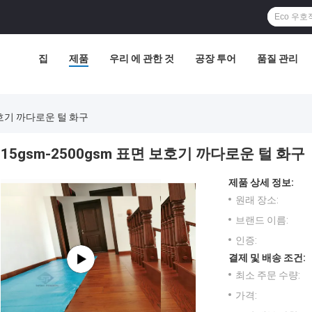
집
제품
우리 에 관한 것
공장 투어
품질 관리
보호기 까다로운 털 화구
15gsm-2500gsm 표면 보호기 까다로운 털 화구
제품 상세 정보:
원래 장소:
브랜드 이름:
인증:
결제 및 배송 조건:
최소 주문 수량:
가격: