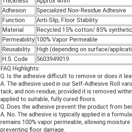
Thickness
Approx 4mm
Adhesion
Specialized Non-Residue Adhesive
Function
Anti-Slip, Floor Stability
Material
Recycled 15% cotton/ 85% synthetic
Permeability
100% Vapor Permeable
Reusability
High (depending on surface/applicat
H.S. Code
5603949019
FAQ Highlights:
Q. Is the adhesive difficult to remove or does it le
A. The adhesive used in our Self-Adhesive Roll vari
tack, and non-residue, provided it is removed wi
applied to suitable, fully cured floors.
Q. Does the adhesive prevent the product from be
A. No. The adhesive is typically applied in a formu
remains 100% vapor permeable, allowing moisture t
preventing floor damage.