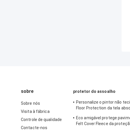
sobre
protetor do assoalho
Personalize o pintor não te
Sobre nós
Floor Protection da tela abs
Visita à fábrica
permeável do velo
Eco amigável protege pavime
Controle de qualidade
Felt Cover Fleece da proteç
Contacte-nos