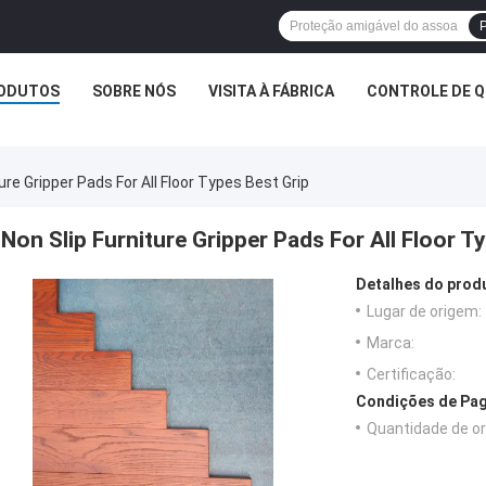
P
ODUTOS
SOBRE NÓS
VISITA À FÁBRICA
CONTROLE DE Q
ure Gripper Pads For All Floor Types Best Grip
Non Slip Furniture Gripper Pads For All Floor T
Detalhes do prod
Lugar de origem:
Marca:
Certificação:
Condições de Pag
Quantidade de o