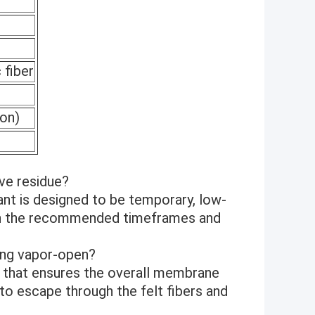
 fiber
ion)
ave residue?
ant is designed to be temporary, low-
thin the recommended timeframes and
ing vapor-open?
la that ensures the overall membrane
o escape through the felt fibers and