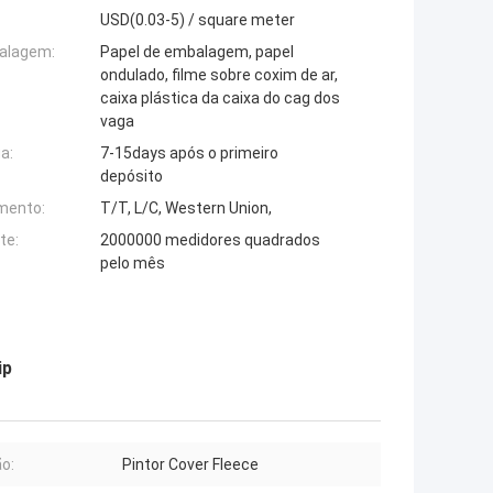
USD(0.03-5) / square meter
alagem:
Papel de embalagem, papel
ondulado, filme sobre coxim de ar,
caixa plástica da caixa do cag dos
vaga
a:
7-15days após o primeiro
depósito
mento:
T/T, L/C, Western Union,
te:
2000000 medidores quadrados
pelo mês
ip
o:
Pintor Cover Fleece