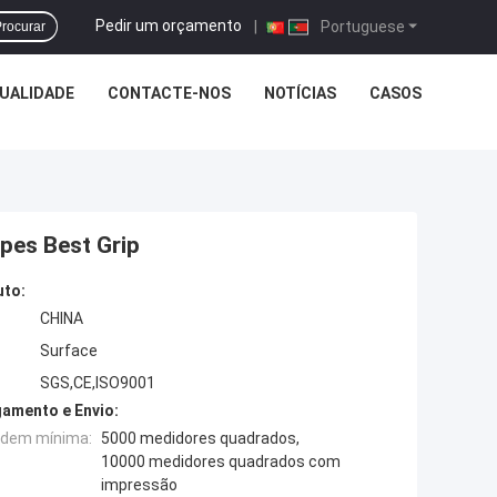
Pedir um orçamento
|
Portuguese
rocurar
UALIDADE
CONTACTE-NOS
NOTÍCIAS
CASOS
ypes Best Grip
uto:
CHINA
Surface
SGS,CE,ISO9001
amento e Envio:
rdem mínima:
5000 medidores quadrados,
10000 medidores quadrados com
impressão