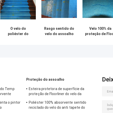
O velo do
Rasgo sentido do
Velo 100% da
poliéster do
velo do assoalho
proteção de Flo
algodão de Floor
protetor
Cover Felt
Protection
esparadrapo
Abdeckvlies
Recycled do
branco resistente
180g/Sqm do
pintor sentiu a
pintor da
tela não tecida
proteção 1mx5
laminada LDPE do
do assoalho d
rolo
poliéster para
pintores
Dei
Proteção do assoalho
cido Temp
Esteira protetora de superfície da
orvente
proteção de Floorliner do velo da
proteção do assoalho de Abdeckvlies
nta o pintor
Poliéster 100% absorvente sentido
ão
reciclado do velo do anti tapete do
protetor do assoalho escorregadio