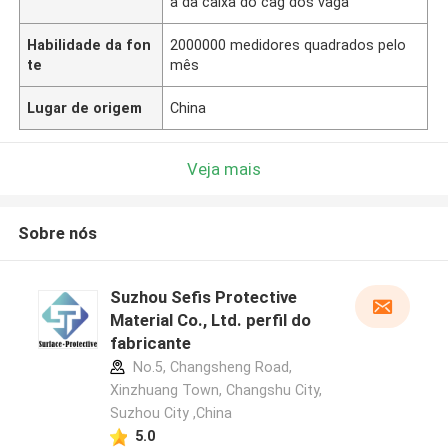
a da caixa do cag dos vaga
Habilidade da fon
2000000 medidores quadrados pelo
te
mês
Lugar de origem
China
Veja mais
Sobre nós
Suzhou Sefis Protective
Material Co., Ltd. perfil do
fabricante
No.5, Changsheng Road,
Xinzhuang Town, Changshu City,
Suzhou City ,China
5.0