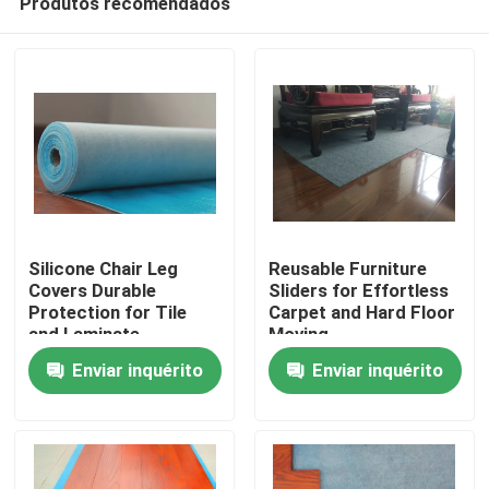
Produtos recomendados
Silicone Chair Leg
Reusable Furniture
Covers Durable
Sliders for Effortless
Protection for Tile
Carpet and Hard Floor
and Laminate
Moving
Para casa
Enviar inquérito
Enviar inquérito
Produtos
Sobre nós