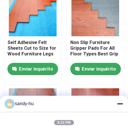
Visita à fábrica
Controle de qualidade
Self Adhesive Felt
Non Slip Furniture
Sheets Cut to Size for
Gripper Pads For All
Contacte-nos
Wood Furniture Legs
Floor Types Best Grip
Enviar inquérito
Enviar inquérito
Notícias
Casos
sandy-hu
protetor do assoalho
8:22 PM
Proteção do assoalho