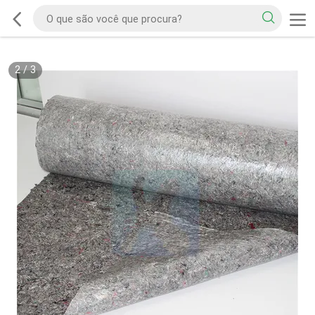
2
/
3