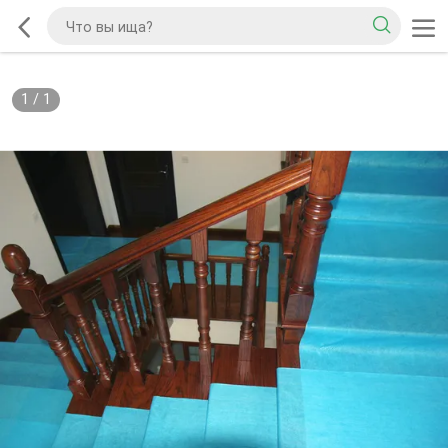
1
/
1