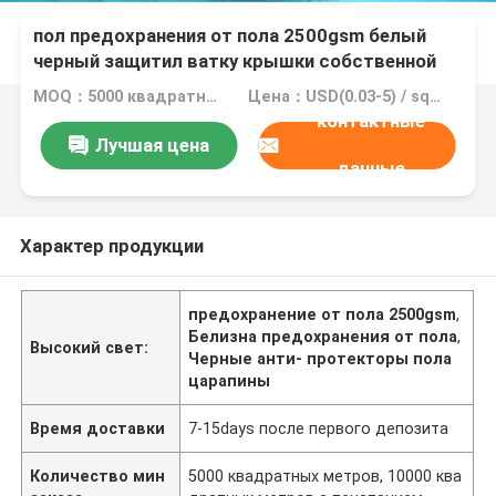
пол предохранения от пола 2500gsm белый
черный защитил ватку крышки собственной
личности листа слипчивую чувствуемую
MOQ：5000 квадратных метров, 10000 квадратных метров с печатанием
Цена：USD(0.03-5) / square meter
контактные
Лучшая цена
данные
Характер продукции
предохранение от пола 2500gsm
,
Белизна предохранения от пола
,
Высокий свет:
Черные анти- протекторы пола
царапины
Время доставки
7-15days после первого депозита
Количество мин
5000 квадратных метров, 10000 ква