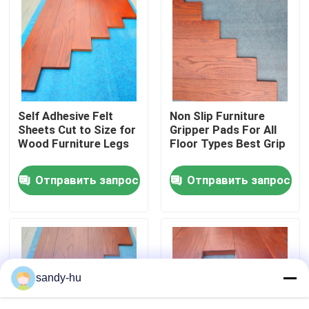
Экскурсия по заводу
Контроль качества
Self Adhesive Felt
Non Slip Furniture
Свяжитесь с нами
Sheets Cut to Size for
Gripper Pads For All
Wood Furniture Legs
Floor Types Best Grip
Новости
Отправить запрос
Отправить запрос
Случаи
протектор пола
sandy-hu
Предохранение от пола