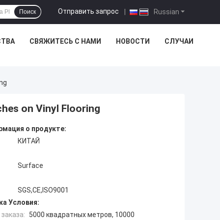
Отправить запрос
|
Russian
Поиск
СТВА
СВЯЖИТЕСЬ С НАМИ
НОВОСТИ
СЛУЧАИ
ing
ches on Vinyl Flooring
мация о продукте:
КИТАЙ
Surface
SGS,CE,ISO9001
ка Условия:
заказа:
5000 квадратных метров, 10000