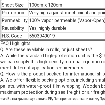
Sheet Size
100cm x 120cm
Protection
Very high against mechanical and poi
Permeability
100% vapor permeable (Vapor-Open
Reusability
Yes, highly durable
H.S. Code
5603949019
FAQ Highlights:
Q. Are these available in rolls, or just sheets?
A. While the standard high-protection unit is the
we can supply this high-density material in jumbo ro
meet different application requirements.
Q. How is the product packed for international shi
A. We offer flexible packing options, including smal
pallets, with water-proof film wrapping. Wooden bo
maximum protection during sea freight or air freig
,
,
тег:
Ватка крышки художника PE
Пол протектора ткани ватки
Пр