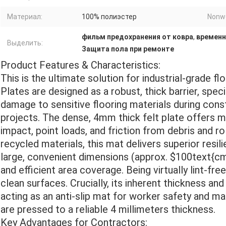
Материал:
100% полиэстер
Nonw
фильм предохранения от ковра
,
временн
Выделить:
Защита пола при ремонте
Product Features & Characteristics:
This is the ultimate solution for industrial-grade f
Plates are designed as a robust, thick barrier, spec
damage to sensitive flooring materials during const
projects. The dense, 4mm thick felt plate offers 
impact, point loads, and friction from debris and r
recycled materials, this mat delivers superior resili
large, convenient dimensions (approx. $100text{cm
and efficient area coverage. Being virtually lint-fre
clean surfaces. Crucially, its inherent thickness and
acting as an anti-slip mat for worker safety and mat
are pressed to a reliable 4 millimeters thickness.
Key Advantages for Contractors: