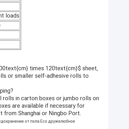
nt loads
)
 $100text{cm} times 120text{cm}$ sheet,
lls or smaller self-adhesive rolls to
pping?
l rolls in carton boxes or jumbo rolls on
xes are available if necessary for
ht from Shanghai or Ningbo Port.
едохранение от пола Eco дружелюбное