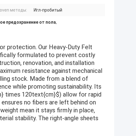
oven методы:
Игл-пробитый
ое предохранение от пола
,
loor protection. Our Heavy-Duty Felt
ifically formulated to prevent costly
ruction, renovation, and installation
maximum resistance against mechanical
olling stock. Made from a blend of
ence while promoting sustainability. Its
} times 120text{cm}$) allow for rapid
e ensures no fibers are left behind on
 weight mean it stays firmly in place,
erial stability. The right-angle sheets