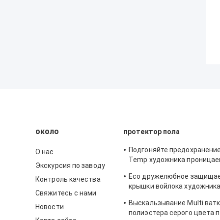
около
протектор пола
Подгоняйте предохранение
О нас
Temp художника проницае
Экскурсия по заводу
ватки вещество-поглотит
Eco дружелюбное защищае
Контроль качества
Nonwoven
крышки войлока художник
Свяжитесь с нами
предохранения от пола
Выскальзывание Multi ват
Новости
полиэстера серого цвета 