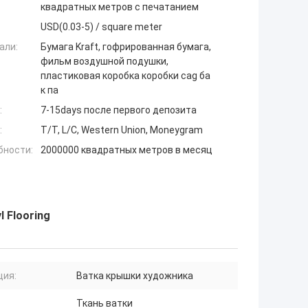
квадратных метров с печатанием
USD(0.03-5) / square meter
али:
Бумага Kraft, гофрированная бумага,
фильм воздушной подушки,
пластиковая коробка коробки cag ба
к па
:
7-15days после первого депозита
:
T/T, L/C, Western Union, Moneygram
бности:
2000000 квадратных метров в месяц
l Flooring
ция:
Ватка крышки художника
Ткань ватки