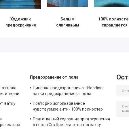
Художник
Белым
100% полиэсте
предохранение
слипчивым
справляется
от пола
разрыв ватки
художник
повторно
пола
защиты 1mx50
использовало
чувствуемый
крышка пола
ватку
протектором
чувствовала
полиэстера
устойчивый
ватку
хлопка
предохранени
чувствовал что
от Abdeckvlie
LDPE прокатало
180g/Sqm для
Ост
Предохранение от пола
ткань Nonwoven
художников
крена
 от пола
Циновка предохранения от Floorliner
мой ткани
ватки предохранения от пола
еля
Abdeckvlies поверхностная защитная
т ватку
Повторно использованное
а
чувствуемое анти- 100% полиэстер
ватки вещество-поглотителя ковра
ки
Подгонянный художник предохранения
протектора пола выскальзывания
протектора
от пола Grs Rpet чувствовал ватку