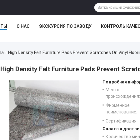
КТЫ
О НАС
ЭКСКУРСИЯ ПО ЗАВОДУ
КОНТРОЛЬ КАЧЕ
ла
High Density Felt Furniture Pads Prevent Scratches On Vinyl Floor
High Density Felt Furniture Pads Prevent Scrat
Подробная инфор
Место
происхождения:
Фирменное
наименование:
Сертификация:
Оплата и достав
Количество мин 