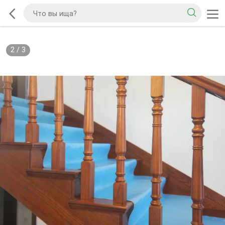
2
/
3