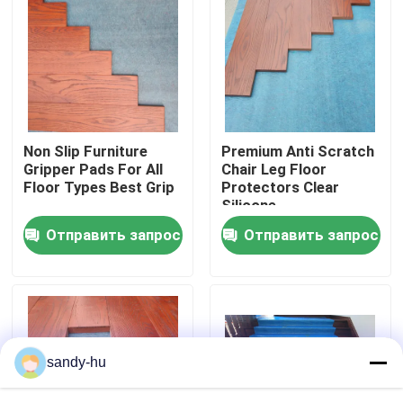
Экскурсия по заводу
Контроль качества
Non Slip Furniture
Premium Anti Scratch
Свяжитесь с нами
Gripper Pads For All
Chair Leg Floor
Floor Types Best Grip
Protectors Clear
Silicone
Новости
Отправить запрос
Отправить запрос
Случаи
протектор пола
sandy-hu
Предохранение от пола