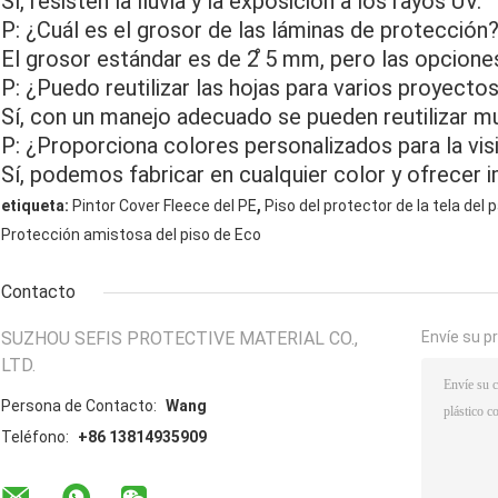
Sí, resisten la lluvia y la exposición a los rayos UV.
P: ¿Cuál es el grosor de las láminas de protección
El grosor estándar es de 2 ̊5 mm, pero las opcione
P: ¿Puedo reutilizar las hojas para varios proyecto
Sí, con un manejo adecuado se pueden reutilizar m
P: ¿Proporciona colores personalizados para la visi
Sí, podemos fabricar en cualquier color y ofrecer 
,
etiqueta:
Pintor Cover Fleece del PE
Piso del protector de la tela del
Protección amistosa del piso de Eco
Contacto
SUZHOU SEFIS PROTECTIVE MATERIAL CO.,
Envíe su p
LTD.
Persona de Contacto:
Wang
Teléfono:
+86 13814935909