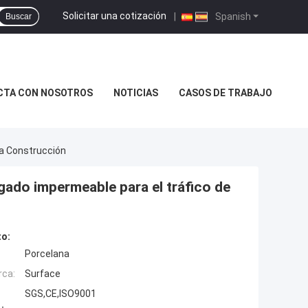
Solicitar una cotización
|
Spanish
Buscar
CTA CON NOSOTROS
NOTICIAS
CASOS DE TRABAJO
La Construcción
gado impermeable para el tráfico de
to:
Porcelana
rca:
Surface
SGS,CE,ISO9001