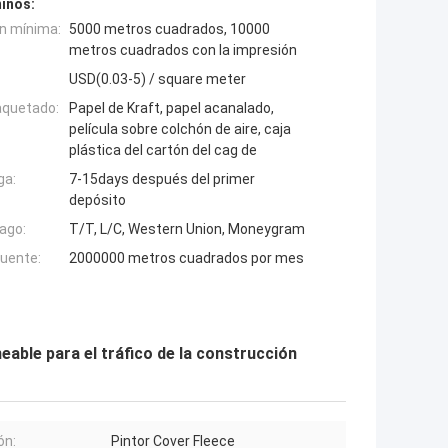
inos:
n mínima:
5000 metros cuadrados, 10000
metros cuadrados con la impresión
USD(0.03-5) / square meter
aquetado:
Papel de Kraft, papel acanalado,
película sobre colchón de aire, caja
plástica del cartón del cag de
ga:
7-15days después del primer
depósito
ago:
T/T, L/C, Western Union, Moneygram
fuente:
2000000 metros cuadrados por mes
able para el tráfico de la construcción
ón:
Pintor Cover Fleece