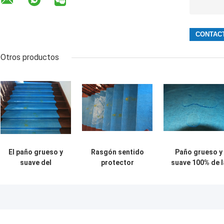
Otros productos
El paño grueso y
Rasgón sentido
Paño grueso y
suave del
protector
suave 100% de l
poliéster del
adhesivo blanco
protección de
algodón de Floor
del paño grueso y
Floor Cover Fel
Protection
suave del piso
Abdeckvlies
Recycled del
resistente
180g/Sqm del
pintor sentía la
pintor de la