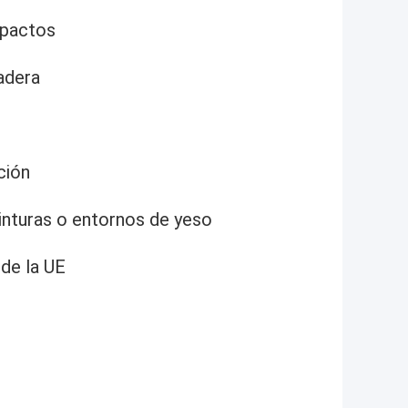
mpactos
adera
ción
pinturas o entornos de yeso
 de la UE