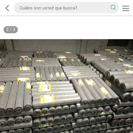
2
/
3