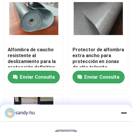
Recorrido por la fábrica
Control de calidad
Alfombra de caucho
Protector de alfombra
Contacta con nosotros
resistente al
extra ancho para
deslizamiento para la
protección en zonas
protección definitiva
de alto tránsito
Noticias
de la entrada
Enviar Consulta
Enviar Consulta
Casos de trabajo
protector del piso
sandy-hu
Protección del piso