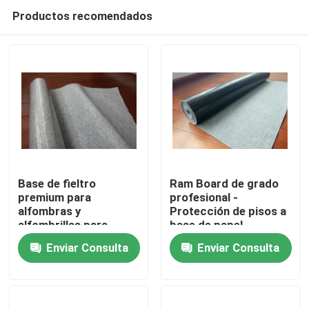
Productos recomendados
Base de fieltro
Ram Board de grado
premium para
profesional -
alfombras y
Protección de pisos a
En casa
alfombrillas para
base de papel
protección y
Enviar Consulta
Enviar Consulta
comodidad del suelo
Productos
Sobre nosotros