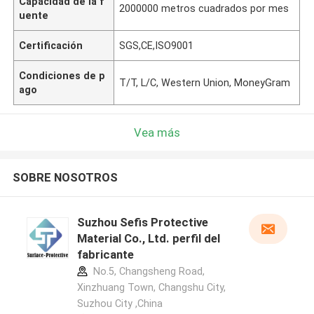
Capacidad de la f
2000000 metros cuadrados por mes
uente
Certificación
SGS,CE,ISO9001
Condiciones de p
T/T, L/C, Western Union, MoneyGram
ago
Vea más
SOBRE NOSOTROS
Suzhou Sefis Protective
Material Co., Ltd. perfil del
fabricante
No.5, Changsheng Road,
Xinzhuang Town, Changshu City,
Suzhou City ,China