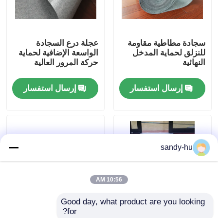
جولة في المصنع
سجادة مطاطية مقاومة
عجلة درع السجادة
للنزلق لحماية المدخل
الواسعة الإضافية لحماية
مراقبة الجودة
النهائية
حركة المرور العالية
إرسال استفسار
إرسال استفسار
اتصل بنا
أخبار
sandy-hu
القضايا
10:56 AM
حامي الأرضية
Good day, what product are you looking 
for?
حماية الأرضيات
لاصق حماية السطح -
نظام بلاط واقي أرضية