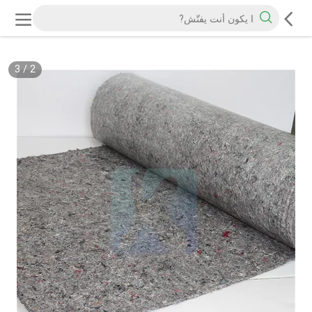
3
/
2