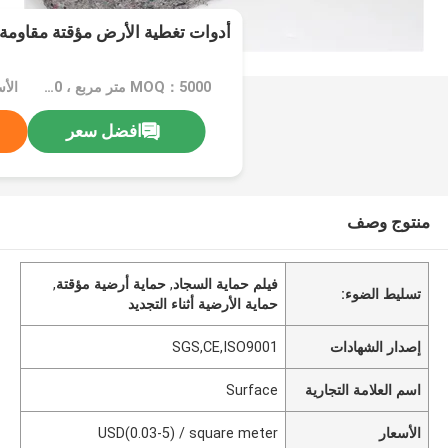
أدوات تغطية الأرض مؤقتة مقاومة ل
MOQ：5000 متر مربع ، 10000 متر مربع مع الطباعة
افضل سعر
منتوج وصف
فيلم حماية السجاد
,
حماية أرضية مؤقتة
,
تسليط الضوء:
حماية الأرضية أثناء التجديد
إصدار الشهادات
SGS,CE,ISO9001
اسم العلامة التجارية
Surface
الأسعار
USD(0.03-5) / square meter