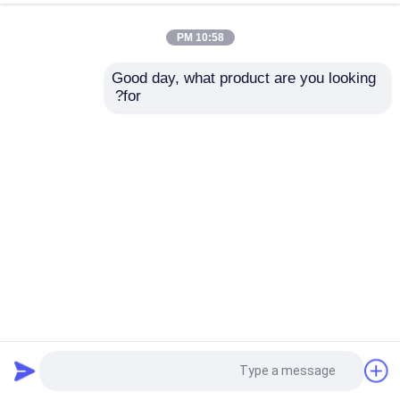
10:58 PM
Good day, what product are you looking 
for?
15gsm-2500gsm واقي السطح أدوات الرسم الصوف اللزج
حامي الأرضية
2025-12-22
68 المشاهدات