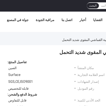
البحث
القضايا
أخبار
اتصل بنا
مراقبة الجودة
جولة في المصنع
ية القماشي المقوى شديد التحمل
ي المقوى شديد التحمل
تفاصيل المنتج:
مكان المنشأ:
الصين
اسم العلامة التجارية:
Surface
إصدار الشهادات:
SGS,CE,ISO9001
رقم الموديل:
قابلة للتخصيص
شروط الدفع والشحن:
الحد الأدنى لكمية:
قابل للتفاوض