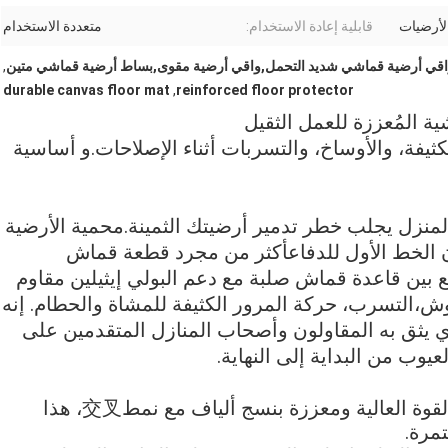
الأرضيات
قابلية إعادة الاستخدام:
متعددة الاستخدام
قي أرضية قماشي شديد التحمل,واقي أرضية مقوى,بساط أرضية قماشي متين
,
durable canvas floor mat
,
reinforced floor protector
ة المُعززة للعمل الثقيل
يفة، والأوساخ، والتسربات أثناء الإصلاحات.و أساسية
لمنزل يجلب خطر تدمير أرضيتك الثمينة.محمية الأرضية
ون الخط الأول للدفاعأكثر من مجرد قطعة قماش
ع بين قاعدة قماش صلبة مع دعم البولي إيثيلين مقاوم
وش،التسرب، حركة المرور الكثيفة للمشاة والحطام. إنه
ذي يثق به المقاولون وأصحاب المنازل المتقدمين على
وب من البداية إلى النهاية.
متانة فائقة: منسوجة من قماش القطن ذو القوة العالية ومعززة بنسج ألياف مع نمط交叉، هذا
مرة.