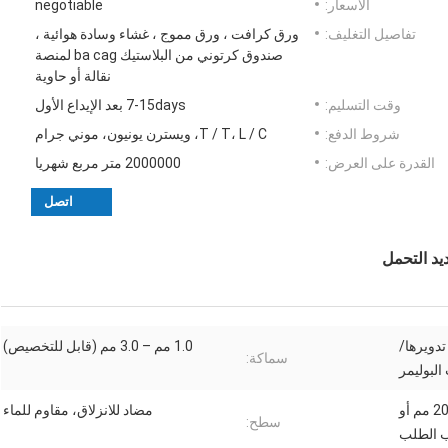
الأسعار:
negotiable
تفاصيل التغليف:
ورق كرافت ، ورق مموج ، غشاء وسادة هوائية ،
صندوق كرتوني من البلاستيك ba cag لمنصة
نقالة أو حاوية
وقت التسليم:
7-15days بعد الإيداع الأول
شروط الدفع:
T / T، L / C، ويسترن يونيون، موني جرام
القدرة على العرض:
2000000 متر مربع شهريا
اتصل
يد التحمل
تدويرها/
1.0 مم – 3.0 مم (قابل للتخصيص)
سماكة:
لبوليمر
800 × 1200 مم، 1000 × 2000 مم أو
مضاد للانزلاق، مقاوم للماء
سطح:
الطلب