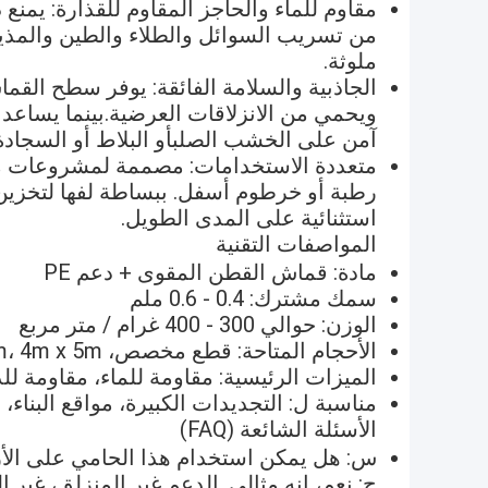
مقاوم للماء والحاجز المقاوم للقذارة: يمن
من تسريب السوائل والطلاء والطين والمذيبا
ملوثة.
الجاذبية والسلامة الفائقة: يوفر سطح ال
ويحمي من الانزلاقات العرضية.بينما يساعد
آمن على الخشب الصلبأو البلاط أو السجادة
متعددة الاستخدامات: مصممة لمشروعات م
رطبة أو خرطوم أسفل. ببساطة لفها لتخزين
استثنائية على المدى الطويل.
المواصفات التقنية
مادة: قماش القطن المقوى + دعم PE
سمك مشترك: 0.4 - 0.6 ملم
الوزن: حوالي 300 - 400 غرام / متر مربع
الأحجام المتاحة: قطع مخصص، 3m x 4m، 4m x 5m، الخ
الميزات الرئيسية: مقاومة للماء، مقاومة للد
مناسبة ل: التجديدات الكبيرة، مواقع البناء، 
الأسئلة الشائعة (FAQ)
س: هل يمكن استخدام هذا الحامي على الأرضي
ج: نعم، إنه مثالي. الدعم غير المنزلق، غير