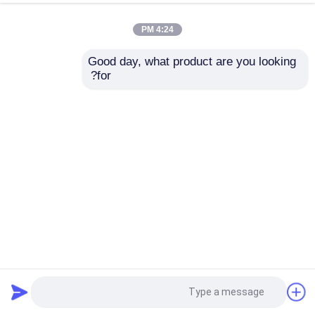
4:24 PM
Good day, what product are you looking 
for?
حماية أرضية الرسام من القطن المعاد تدويره والبوليستر والصوف
LDPE مغلفة بأقمشة غير منسوجة
حماية الأرضيات
2025-12-22
148 المشاهدات