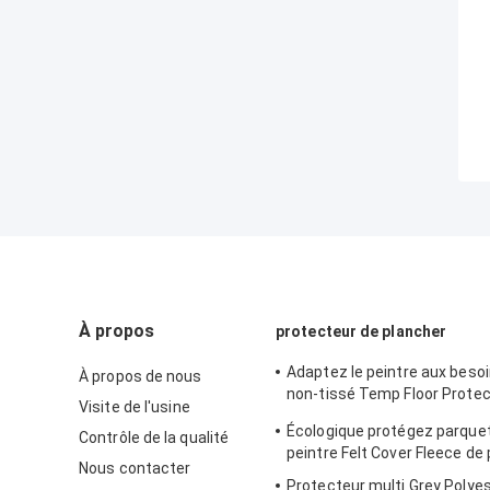
À propos
protecteur de plancher
Adaptez le peintre aux besoi
À propos de nous
non-tissé Temp Floor Protec
Visite de l'usine
absorbant perméable d'ouat
Écologique protégez parquet
Contrôle de la qualité
peintre Felt Cover Fleece de
Nous contacter
Protecteur multi Grey Polye