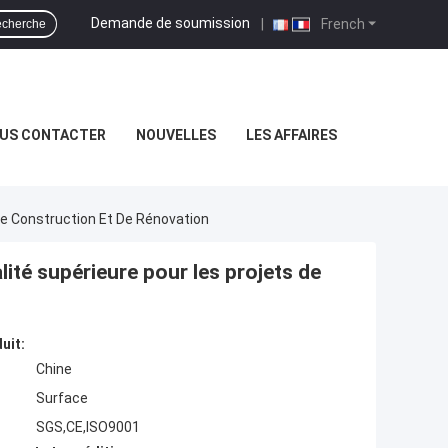
Demande de soumission
|
French
cherche
US CONTACTER
NOUVELLES
LES AFFAIRES
De Construction Et De Rénovation
ité supérieure pour les projets de
uit:
Chine
Surface
SGS,CE,ISO9001