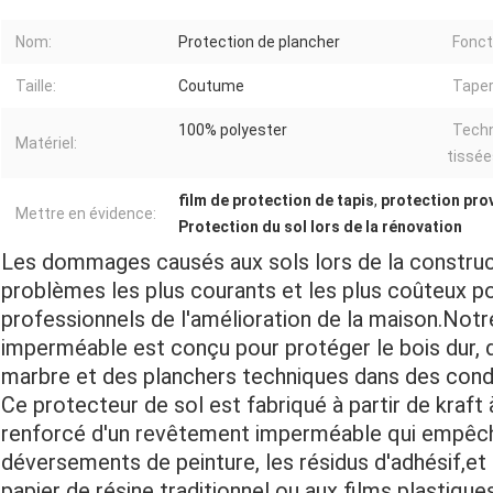
Nom:
Protection de plancher
Fonct
Taille:
Coutume
Taper
100% polyester
Techn
Matériel:
tissée
film de protection de tapis
,
protection pro
Mettre en évidence:
Protection du sol lors de la rénovation
Les dommages causés aux sols lors de la construct
problèmes les plus courants et les plus coûteux po
professionnels de l'amélioration de la maison.Notr
imperméable est conçu pour protéger le bois dur, du 
marbre et des planchers techniques dans des conditi
Ce protecteur de sol est fabriqué à partir de kraft
renforcé d'un revêtement imperméable qui empêche 
déversements de peinture, les résidus d'adhésif,e
papier de résine traditionnel ou aux films plastiqu