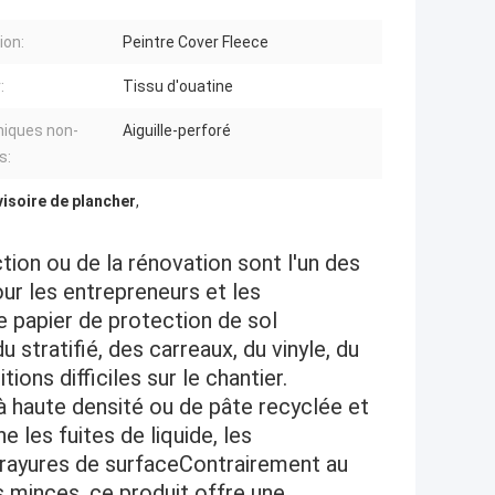
ion:
Peintre Cover Fleece
:
Tissu d'ouatine
iques non-
Aiguille-perforé
s:
visoire de plancher
,
ion ou de la rénovation sont l'un des
ur les entrepreneurs et les
e papier de protection de sol
stratifié, des carreaux, du vinyle, du
ons difficiles sur le chantier.
 à haute densité ou de pâte recyclée et
les fuites de liquide, les
t rayures de surfaceContrairement au
es minces, ce produit offre une