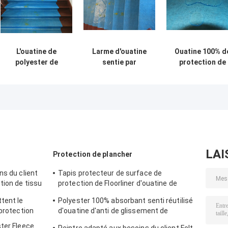
L'ouatine de
Larme d'ouatine
Ouatine 100% d
polyester de
sentie par
protection de
coton de Floor
protecteur
Floor Cover Fel
Protection
adhésif blanc de
Abdeckvlies
Recycled de
plancher
180g/Sqm de
peintre a senti le
résistante
peintre de la
tissu non-tissé
protection
de petit pain
1mx50m de
stratifié par LDPE
plancher de
polyester pour
LAI
Protection de plancher
des peintres
ns du client
Tapis protecteur de surface de
tion de tissu
protection de Floorliner d'ouatine de
ine
protection de plancher d'Abdeckvlies
tent le
Polyester 100% absorbant senti réutilisé
 protection
d'ouatine d'anti de glissement de
plancher tapis de protecteur
ster Fleece