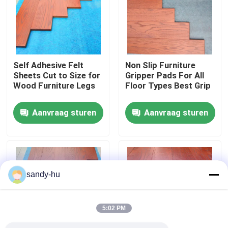
Fabriekstocht
Kwaliteitscontrole
Self Adhesive Felt
Non Slip Furniture
Sheets Cut to Size for
Gripper Pads For All
Wood Furniture Legs
Floor Types Best Grip
Neem contact met ons op
Aanvraag sturen
Aanvraag sturen
Nieuws
Gevallen
sandy-hu
vloerbeschermer
5:02 PM
Vloerbescherming