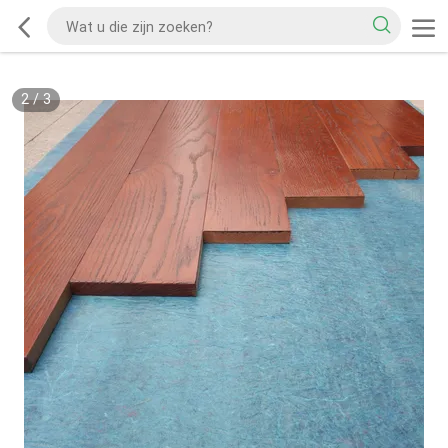
2
/
3