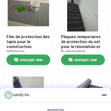
Visite de l'usine
Contrôle de la qualité
Film de protection des
Plaques temporaires
tapis pour la
de protection du sol
Nous contacter
construction
pour la rénovation et
intérieure
la rénovation
envoyer une
envoyer une
Nouvelles
demande
demande
Les affaires
protecteur de plancher
sandy-hu
Protection de plancher