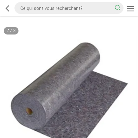
2
/
3