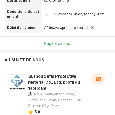
Certification
SGS,CE,ISO9001
Conditions de pai
T/T, LC, Western Union, MoneyGram
ement
Délai de livraison
7-15days après premier dépôt
Regardez plus
AU SUJET DE NOUS
Suzhou Sefis Protective
Material Co., Ltd. profil du
fabricant
No.5, Changsheng Road,
Xinzhuang Town, Changshu City,
Suzhou City ,Chine
5.0