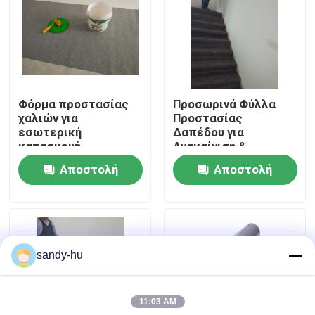
Επισκέψεις στο εργοστάσιο
Έλεγχος ποιότητας
Φόρμα προστασίας
Προσωρινά Φύλλα
χαλιών για
Προστασίας
Επικοινωνήστε μαζί μας
εσωτερική
Δαπέδου για
κατασκευή
Ανακαίνιση &
Αναδιαμόρφωση
Αποστολή
Αποστολή
Ειδήσεις
ερώτησης
ερώτησης
Υποθέσεις
sandy-hu
προστάτης πατωμάτων
11:03 AM
Προστασία πατωμάτων