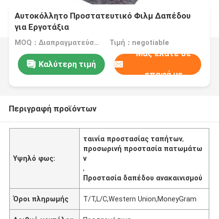
Αυτοκόλλητο Προστατευτικό Φιλμ Δαπέδου
για Εργοτάξια
MOQ：Διαπραγματεύσιμος
Τιμή：negotiable
Μας ελάτε σε
Καλύτερη τιμή
επαφή με
Περιγραφή προϊόντων
ταινία προστασίας ταπήτων
,
προσωρινή προστασία πατωμάτω
Υψηλό φως:
ν
,
Προστασία δαπέδου ανακαινισμού
Όροι πληρωμής
T/T,L/C,Western Union,MoneyGram