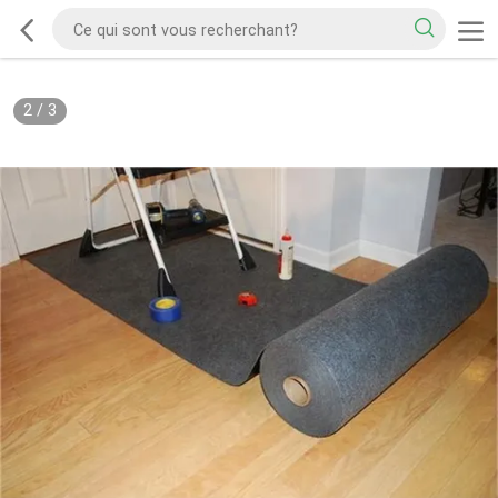
2
/
3