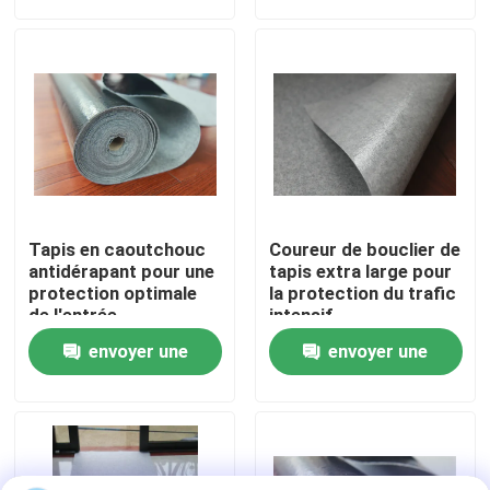
demande
demande
Visite de l'usine
Contrôle de la qualité
Nous contacter
Tapis en caoutchouc
Coureur de bouclier de
Nouvelles
antidérapant pour une
tapis extra large pour
protection optimale
la protection du trafic
de l'entrée
intensif
Les affaires
envoyer une
envoyer une
demande
demande
protecteur de plancher
Protection de plancher