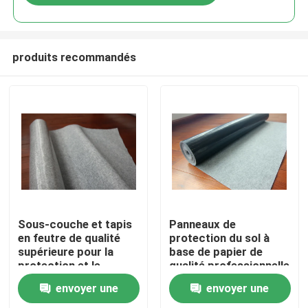
produits recommandés
À la maison
Sous-couche et tapis
Panneaux de
en feutre de qualité
protection du sol à
supérieure pour la
base de papier de
Produits
protection et le
qualité professionnelle
confort du sol
envoyer une
envoyer une
À propos de nous