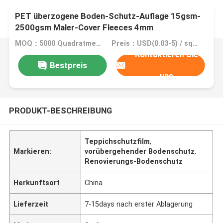
PET überzogene Boden-Schutz-Auflage 15gsm-
2500gsm Maler-Cover Fleeces 4mm
MOQ：5000 Quadratmeter, 10000 Quadratmeter mit Drucken
Preis：USD(0.03-5) / square meter
Kontaktieren Sie
Bestpreis
uns
PRODUKT-BESCHREIBUNG
Teppichschutzfilm
,
Markieren:
vorübergehender Bodenschutz
,
Renovierungs-Bodenschutz
Herkunftsort
China
Lieferzeit
7-15days nach erster Ablagerung