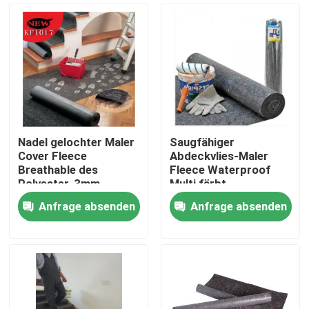
Nadel gelochter Maler
Saugfähiger
Cover Fleece
Abdeckvlies-Maler
Breathable des
Fleece Waterproof
Polyester-3mm
Multi färbt
Anfrage absenden
Anfrage absenden
Zu Hause
Produkte
Über uns