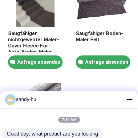
Werksbesichtigung
Saugfähiger
Saugfähiger Boden-
Qualitätskontrolle
nichtgewebter Maler-
Maler Felt
Cover Fleece For-
Auto-Boden-Maler
Kontakt mit uns
Felt
Anfrage absenden
Anfrage absenden
Neuigkeiten
Rechtssachen
sandy-hu
Bodenschutz
7:19 AM
Good day, what product are you looking 
Boden-Schutz