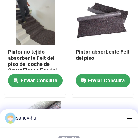
Recorrido por la fábrica
Control de calidad
Pintor no tejido
Pintor absorbente Felt
Contacta con nosotros
absorbente Felt del
del piso
piso del coche de
Cover Fleece For del
Noticias
pintor
Enviar Consulta
Enviar Consulta
Casos de trabajo
protector del piso
sandy-hu
Protección del piso