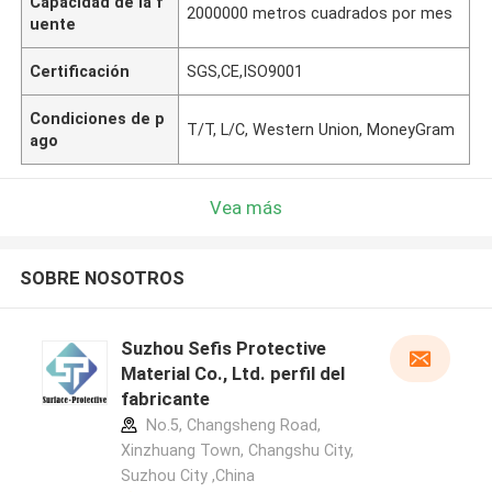
Capacidad de la f
2000000 metros cuadrados por mes
uente
Certificación
SGS,CE,ISO9001
Condiciones de p
T/T, L/C, Western Union, MoneyGram
ago
Vea más
SOBRE NOSOTROS
Suzhou Sefis Protective
Material Co., Ltd. perfil del
fabricante
No.5, Changsheng Road,
Xinzhuang Town, Changshu City,
Suzhou City ,China