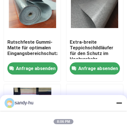
Werksbesichtigung
Qualitätskontrolle
Rutschfeste Gummi-
Extra-breite
Matte für optimalen
Teppichschildläufer
Kontakt mit uns
Eingangsbereichschutz
für den Schutz im
Hochverkehr
Anfrage absenden
Anfrage absenden
Neuigkeiten
Rechtssachen
sandy-hu
Bodenschutz
8:06 PM
Boden-Schutz