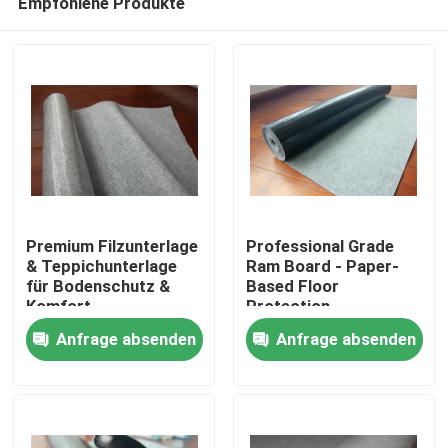
Empfohlene Produkte
Premium Filzunterlage
Professional Grade
& Teppichunterlage
Ram Board - Paper-
für Bodenschutz &
Based Floor
Komfort
Protection
Zu Hause
Anfrage absenden
Anfrage absenden
Produkte
Über uns