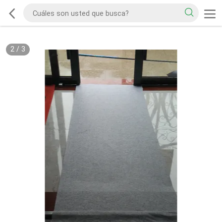
2
/
3