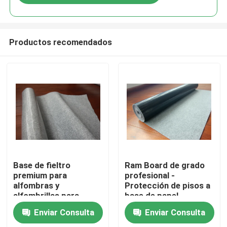
Productos recomendados
En casa
Base de fieltro
Ram Board de grado
premium para
profesional -
alfombras y
Protección de pisos a
Productos
alfombrillas para
base de papel
protección y
Enviar Consulta
Enviar Consulta
comodidad del suelo
Sobre nosotros