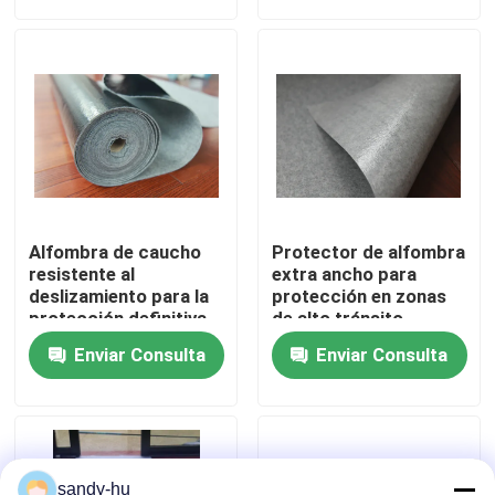
Recorrido por la fábrica
Control de calidad
Contacta con nosotros
Alfombra de caucho
Protector de alfombra
Noticias
resistente al
extra ancho para
deslizamiento para la
protección en zonas
protección definitiva
de alto tránsito
de la entrada
Casos de trabajo
Enviar Consulta
Enviar Consulta
protector del piso
Protección del piso
sandy-hu