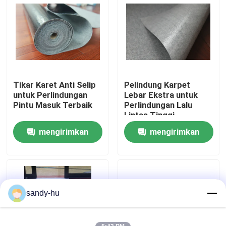
Tur Pabrik
Kontrol Kualitas
Tikar Karet Anti Selip
Pelindung Karpet
Hubungi Kami
untuk Perlindungan
Lebar Ekstra untuk
Pintu Masuk Terbaik
Perlindungan Lalu
Lintas Tinggi
Berita
mengirimkan
mengirimkan
permintaan
permintaan
Kasus-kasus
Pelindung Lantai
sandy-hu
Perlindungan Lantai