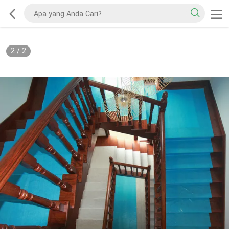
2
/
2