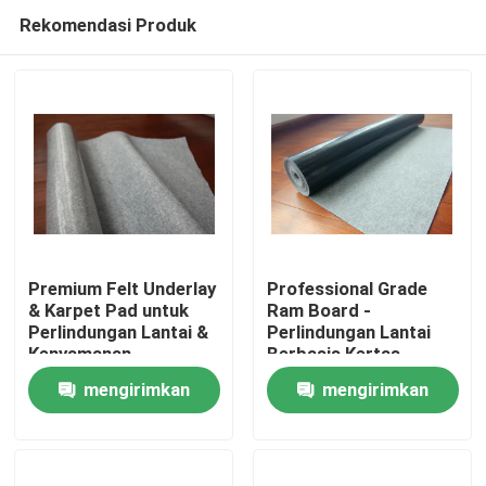
Rekomendasi Produk
Premium Felt Underlay
Professional Grade
& Karpet Pad untuk
Ram Board -
Perlindungan Lantai &
Perlindungan Lantai
Rumah
Kenyamanan
Berbasis Kertas
mengirimkan
mengirimkan
Produk
permintaan
permintaan
Tentang Kami