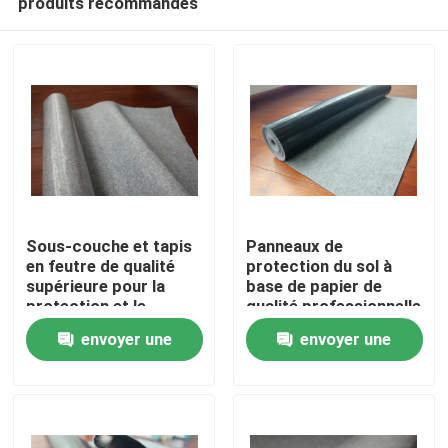
produits recommandés
Sous-couche et tapis
Panneaux de
en feutre de qualité
protection du sol à
supérieure pour la
base de papier de
protection et le
qualité professionnelle
À la maison
confort du sol
envoyer une
envoyer une
Produits
demande
demande
À propos de nous