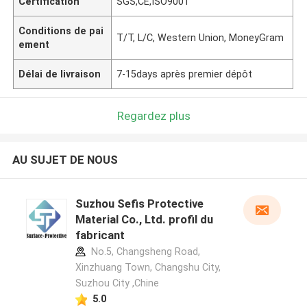
Certification
SGS,CE,ISO9001
Conditions de pai
T/T, L/C, Western Union, MoneyGram
ement
Délai de livraison
7-15days après premier dépôt
Regardez plus
AU SUJET DE NOUS
Suzhou Sefis Protective
Material Co., Ltd. profil du
fabricant
No.5, Changsheng Road,
Xinzhuang Town, Changshu City,
Suzhou City ,Chine
5.0