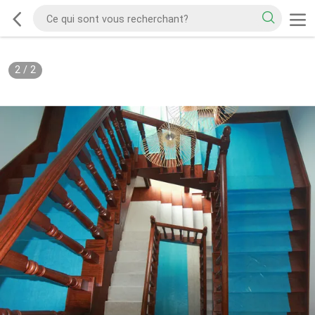
2
/
2