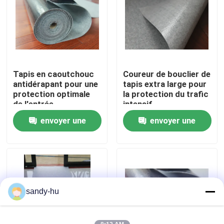
Visite de l'usine
Contrôle de la qualité
Tapis en caoutchouc
Coureur de bouclier de
antidérapant pour une
tapis extra large pour
Nous contacter
protection optimale
la protection du trafic
de l'entrée
intensif
envoyer une
envoyer une
Nouvelles
demande
demande
Les affaires
protecteur de plancher
sandy-hu
Protection de plancher