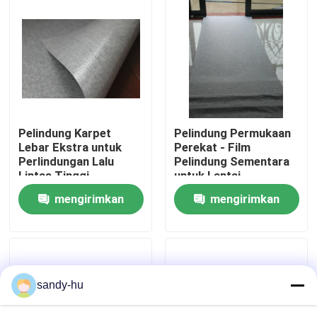
Tur Pabrik
Kontrol Kualitas
Hubungi Kami
Pelindung Karpet
Pelindung Permukaan
Lebar Ekstra untuk
Perekat - Film
Perlindungan Lalu
Pelindung Sementara
Berita
Lintas Tinggi
untuk Lantai
mengirimkan
mengirimkan
Kasus-kasus
permintaan
permintaan
Pelindung Lantai
sandy-hu
Perlindungan Lantai