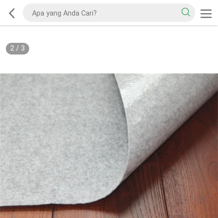
2
/
3