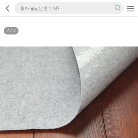
2
/
3