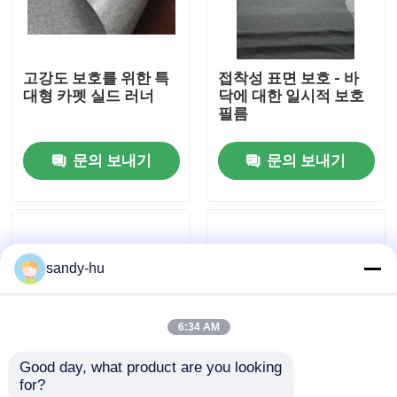
공장 투어
고강도 보호를 위한 특
접착성 표면 보호 - 바
대형 카펫 실드 러너
닥에 대한 일시적 보호
품질 관리
필름
문의 보내기
문의 보내기
저희와 연락
뉴스
sandy-hu
사건
6:34 AM
플로어 보호기
Good day, what product are you looking 
for?
바닥 보호
연동 폼 바닥 보호 타일
통기성 부직포 바닥 보