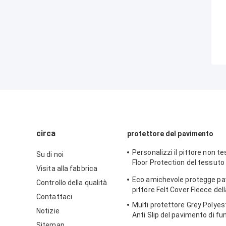
circa
protettore del pavimento
Personalizzi il pittore non 
Su di noi
Floor Protection del tessut
Visita alla fabbrica
permeabile del vello
Eco amichevole protegge pav
Controllo della qualità
pittore Felt Cover Fleece del
Contattaci
Multi protettore Grey Polyes
Notizie
Anti Slip del pavimento di fu
Sitemap