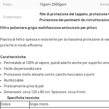
Peso:
15gsm-2500gsm
Dista
film di protezione del tappeto
,
protezione 
Evidenziare:
Protezione dei pavimenti da ristrutturazio
Filtro poliestere grigio multifunzione antiscivolo per pittori
Piastra di feltro spessa e resistente per la massima protezione di va
protette in modo efficiente.
Caratteristiche:
Permeabile al 100% al vapore, quindi adatto anche per superfici umi
Facile da personalizzare
Protezione molto elevata contro carichi meccanici e punti
Riutilizzabile
Praticamente priva di peli
Dimensioni: circa 120 x 80 cm. Spessore: circa 4 mm.
Specifiche tecniche
Colore
Grigio misto