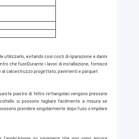
 utilizzarlo, evitando così costi di riparazione e danni
tro che fuoriDurante i lavori di installazione, fornisce
te al calcestruzzo progettato, pavimenti e parquet.
 Queste piastre di feltro rettangolari vengono pressate
l coltello si possono tagliare facilmente a misura se
i possono prendere singolarmente dopo l'uso o impilare
r l'applicazione su pavimenti che non sono ancora