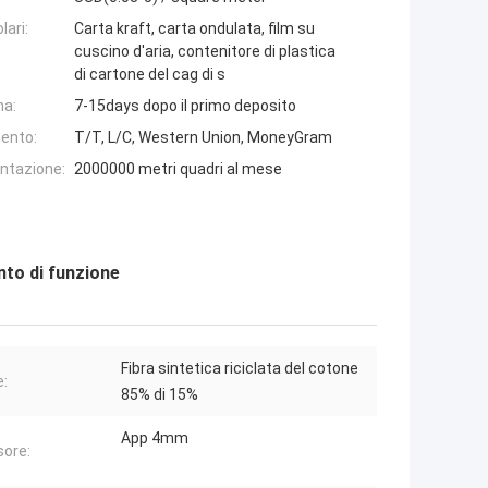
lari:
Carta kraft, carta ondulata, film su
cuscino d'aria, contenitore di plastica
di cartone del cag di s
na:
7-15days dopo il primo deposito
ento:
T/T, L/C, Western Union, MoneyGram
entazione:
2000000 metri quadri al mese
nto di funzione
Fibra sintetica riciclata del cotone
e:
85% di 15%
App 4mm
ore: