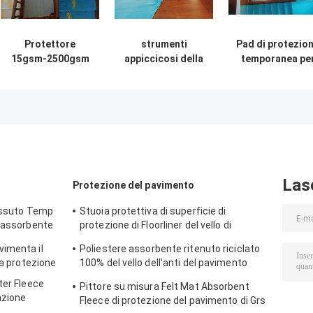
Protettore
strumenti
Pad di protezio
15gsm-2500gsm
appiccicosi della
temporanea pe
Grey Painter
pittura del vello
pavimenti
Fleece Nonwoven
del protettore di
autoadesivi per 
di Felt
superficie
protezione dell
Abdeckvlies Floor
15gsm-2500gsm
superfici sul
del pittore
cantiere
Las
Protezione del pavimento
tessuto Temp
Stuoia protettiva di superficie di
o assorbente
protezione di Floorliner del vello di
protezione del pavimento di Abdeckvlies
imenta il
Poliestere assorbente ritenuto riciclato
la protezione
100% del vello dell'anti del pavimento
scivoloso tappeto del protettore
ter Fleece
Pittore su misura Felt Mat Absorbent
nzione
Fleece di protezione del pavimento di Grs