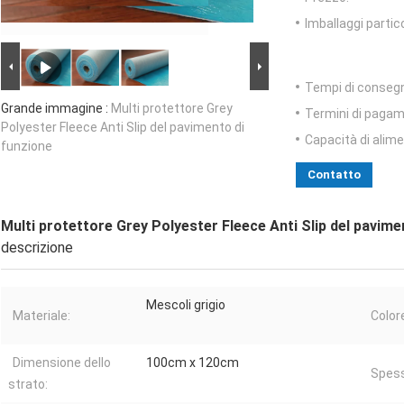
Imballaggi partico
Tempi di conseg
Grande immagine :
Multi protettore Grey
Termini di pagam
Polyester Fleece Anti Slip del pavimento di
Capacità di alim
funzione
Contatto
Multi protettore Grey Polyester Fleece Anti Slip del pavime
descrizione
Mescoli grigio
Materiale:
Color
Dimensione dello
100cm x 120cm
Spess
strato: