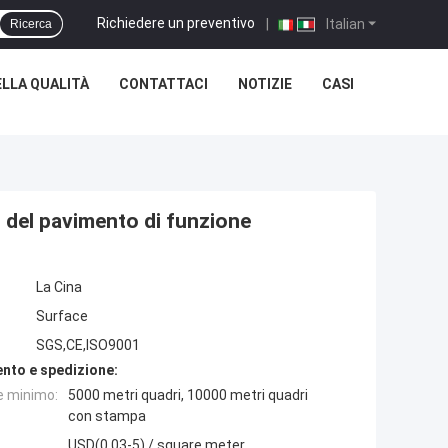
Richiedere un preventivo
|
Italian
Ricerca
LLA QUALITÀ
CONTATTACI
NOTIZIE
CASI
p del pavimento di funzione
La Cina
Surface
SGS,CE,ISO9001
nto e spedizione:
e minimo:
5000 metri quadri, 10000 metri quadri
con stampa
USD(0.03-5) / square meter