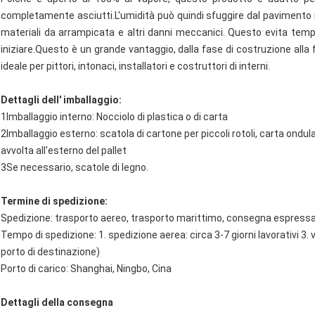
completamente asciutti.L'umidità può quindi sfuggire dal pavimento me
materiali da arrampicata e altri danni meccanici. Questo evita tempi 
iniziare.Questo è un grande vantaggio, dalla fase di costruzione alla f
ideale per pittori, intonaci, installatori e costruttori di interni.
Dettagli dell' imballaggio:
1Imballaggio interno: Nocciolo di plastica o di carta
2Imballaggio esterno: scatola di cartone per piccoli rotoli, carta ondula
avvolta all'esterno del pallet
3Se necessario, scatole di legno.
Termine di spedizione:
Spedizione: trasporto aereo, trasporto marittimo, consegna espressa
Tempo di spedizione: 1. spedizione aerea: circa 3-7 giorni lavorativi 3.
porto di destinazione)
Porto di carico: Shanghai, Ningbo, Cina
Dettagli della consegna