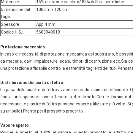
Materiale
15% di cotone riciclato/ 85% di fibre sintetiche
Dimensione del
100 cm x 120 cm
foglio
Spessore
App 4 mm
Codice H.S.:
5603949019
Protezione meccanica
In caso di necessità di protezione meccanica del substrato, è possibile
da macerie, carri, impalcature, scale, timbri di costruzione ecc.Sia den
una protezione affidabile contro le estremità taglienti dei tubi.Pensa
Distribuzione dei piatti di feltro
La posa delle piastre di feltro avviene in modo rapido ed efficiente.
fino a uno spessore non inferiore a 4 millimetri.Con le forbici o i
necessarioLe piastre di feltro possono essere utilizzate più volte. S
su un pallet.Pronto per il prossimo progetto.
Vapore aperto
Poiché è aperto al 100% al vapore, questo prodotto è adatto pe