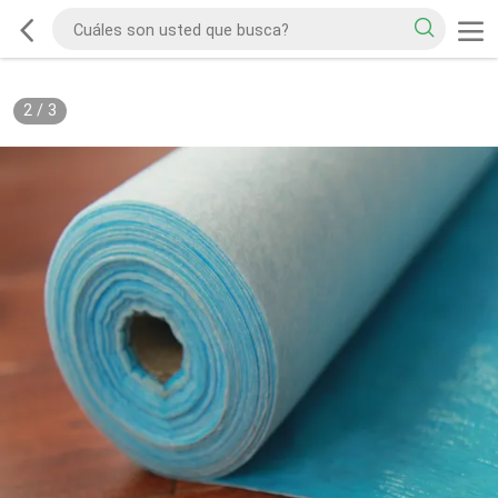
2
/
3