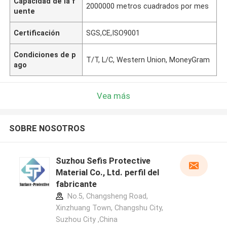
Capacidad de la f
2000000 metros cuadrados por mes
uente
Certificación
SGS,CE,ISO9001
Condiciones de p
T/T, L/C, Western Union, MoneyGram
ago
Vea más
SOBRE NOSOTROS
Suzhou Sefis Protective
Material Co., Ltd. perfil del
fabricante
No.5, Changsheng Road,
Xinzhuang Town, Changshu City,
Suzhou City ,China