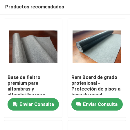
Productos recomendados
Base de fieltro
Ram Board de grado
premium para
profesional -
alfombras y
Protección de pisos a
En casa
alfombrillas para
base de papel
protección y
Enviar Consulta
Enviar Consulta
comodidad del suelo
Productos
Sobre nosotros