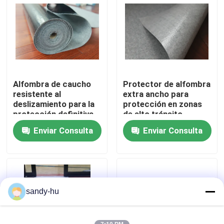
Recorrido por la fábrica
Control de calidad
Alfombra de caucho
Protector de alfombra
Contacta con nosotros
resistente al
extra ancho para
deslizamiento para la
protección en zonas
protección definitiva
de alto tránsito
Noticias
de la entrada
Enviar Consulta
Enviar Consulta
Casos de trabajo
protector del piso
sandy-hu
Protección del piso