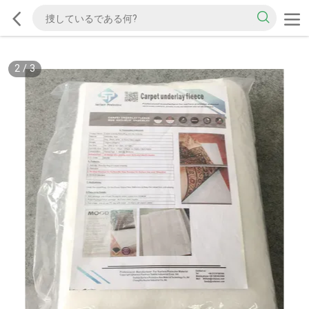
2
/
3