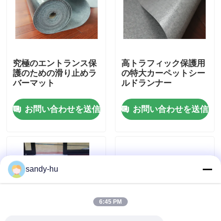
工場 ツアー
品質管理
究極のエントランス保
高トラフィック保護用
護のための滑り止めラ
の特大カーペットシー
バーマット
ルドランナー
連絡 ください
お問い合わせを送信
お問い合わせを送信
ニュース
事件
sandy-hu
床の保護装置
6:45 PM
床の保護