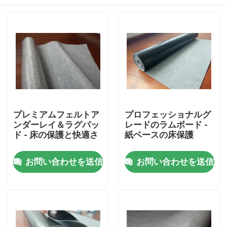
プレミアムフェルトア
プロフェッショナルグ
ンダーレイ＆ラグパッ
レードのラムボード -
ド - 床の保護と快適さ
紙ベースの床保護
家へ
お問い合わせを送信
お問い合わせを送信
製品
わたしたち に つい て