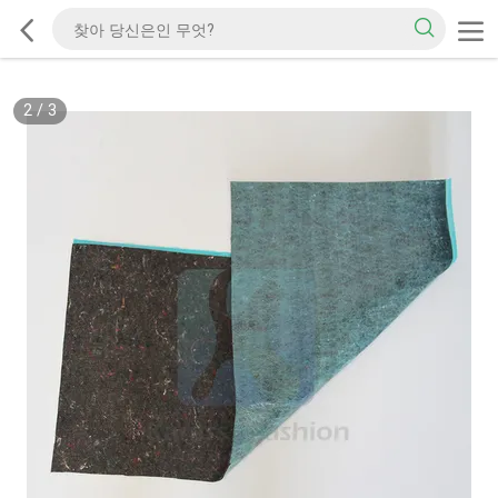
2
/
3