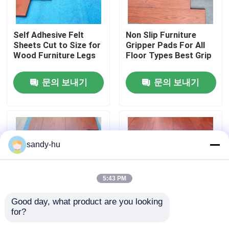
공장 투어
Self Adhesive Felt
Non Slip Furniture
Sheets Cut to Size for
Gripper Pads For All
Wood Furniture Legs
Floor Types Best Grip
품질 관리
문의 보내기
문의 보내기
저희와 연락
뉴스
sandy-hu
사건
5:43 PM
플로어 보호기
Good day, what product are you looking 
for?
Premium Anti Scratch
Heavy Duty Felt
바닥 보호
Chair Leg Floor
Furniture Pads for