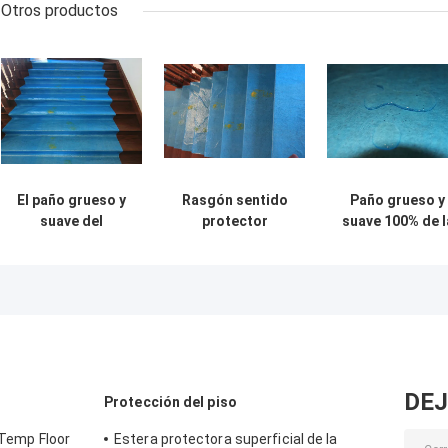
Otros productos
El paño grueso y
Rasgón sentido
Paño grueso y
suave del
protector
suave 100% de l
poliéster del
adhesivo blanco
protección de
algodón de Floor
del paño grueso y
Floor Cover Fel
Protection
suave del piso
Abdeckvlies
Recycled del
resistente
180g/Sqm del
pintor sentía la
pintor de la
tela no tejida
protección el
laminada LDPE
1mx50m del pis
del rollo
del poliéster pa
DEJ
Protección del piso
los pintores
 Temp Floor
Estera protectora superficial de la