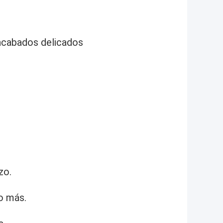
 acabados delicados
zo.
o más.