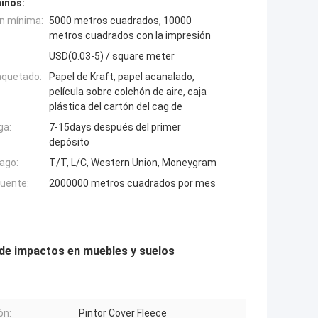
inos:
n mínima:
5000 metros cuadrados, 10000
metros cuadrados con la impresión
USD(0.03-5) / square meter
aquetado:
Papel de Kraft, papel acanalado,
película sobre colchón de aire, caja
plástica del cartón del cag de
ga:
7-15days después del primer
depósito
ago:
T/T, L/C, Western Union, Moneygram
fuente:
2000000 metros cuadrados por mes
n de impactos en muebles y suelos
ón:
Pintor Cover Fleece