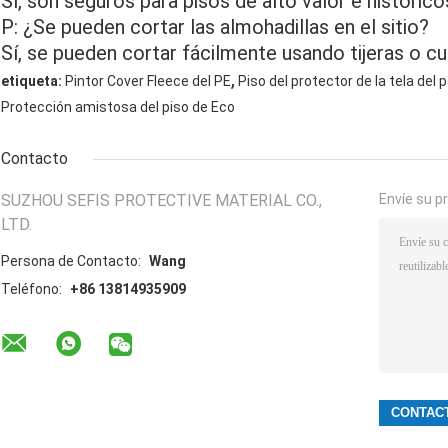
Sí, son seguros para pisos de alto valor e histórico
P: ¿Se pueden cortar las almohadillas en el sitio?
Sí, se pueden cortar fácilmente usando tijeras o cuc
,
etiqueta:
Pintor Cover Fleece del PE
Piso del protector de la tela del
Protección amistosa del piso de Eco
Contacto
SUZHOU SEFIS PROTECTIVE MATERIAL CO.,
Envíe su p
LTD.
Persona de Contacto:
Wang
Teléfono:
+86 13814935909