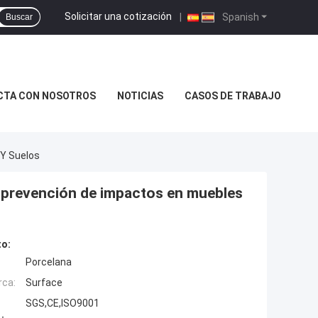
Solicitar una cotización
|
Spanish
Buscar
CTA CON NOSOTROS
NOTICIAS
CASOS DE TRABAJO
 Y Suelos
la prevención de impactos en muebles
to:
Porcelana
rca:
Surface
SGS,CE,ISO9001