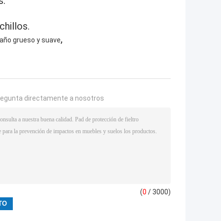
s.
hillos.
,
 paño grueso y suave
regunta directamente a nosotros
(
0
/ 3000)