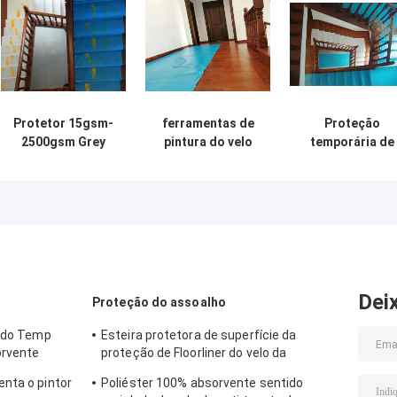
Protetor 15gsm-
ferramentas de
Proteção
2500gsm Grey
pintura do velo
temporária de
Painter Fleece
pegajoso de
piso
Nonwoven de Felt
superfície do
autoaderente
Abdeckvlies Floor
protetor 15gsm-
para proteção d
do pintor
2500gsm
superfícies no
canteiro de obr
Dei
Proteção do assoalho
cido Temp
Esteira protetora de superfície da
orvente
proteção de Floorliner do velo da
proteção do assoalho de Abdeckvlies
nta o pintor
Poliéster 100% absorvente sentido