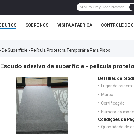
P
ODUTOS
SOBRE NÓS
VISITA À FÁBRICA
CONTROLE DE Q
De Superfície - Película Protetora Temporária Para Pisos
Escudo adesivo de superfície - película protet
Detalhes do prod
Lugar de origem:
Marca:
Certificação:
Número do model
Condições de Pag
Quantidade de o