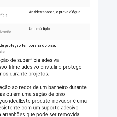
Antiderrapante, à prova d'água
fície:
Uso múltiplo
lização:
 de proteção temporária do piso
,
cie
ção de superfície adesiva
so filme adesivo cristalino protege
nos durante projetos.
eção ao redor de um banheiro durante
das ou em uma seção de piso
ução idealEste produto inovador é uma
a-resistente com um suporte adesivo
 a arranhões que pode ser removida