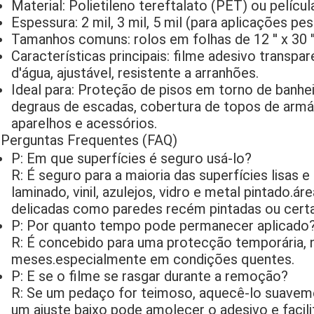
Material: Polietileno tereftalato (PET) ou pelícu
Espessura: 2 mil, 3 mil, 5 mil (para aplicações pe
Tamanhos comuns: rolos em folhas de 12 ′′ x 30 ′′, 
Características principais: filme adesivo transpa
d'água, ajustável, resistente a arranhões.
Ideal para: Proteção de pisos em torno de banhe
degraus de escadas, cobertura de topos de armár
aparelhos e acessórios.
Perguntas Frequentes (FAQ)
P: Em que superfícies é seguro usá-lo?
R: É seguro para a maioria das superfícies lisas
laminado, vinil, azulejos, vidro e metal pintado.á
delicadas como paredes recém pintadas ou certa
P: Por quanto tempo pode permanecer aplicado
R: É concebido para uma protecção temporária, 
meses.especialmente em condições quentes.
P: E se o filme se rasgar durante a remoção?
R: Se um pedaço for teimoso, aquecê-lo suave
um ajuste baixo pode amolecer o adesivo e facili