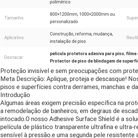
polimérico
800×1200mm, 1000×2000mm ou
Tamanho:
Super
personalizado
Construção, reforma, mudança,
Aplicativo:
Reuti
instalação de piso
película protetora adesiva para piso
,
filme
Destacar:
Protector de piso de blindagem de superfí
Proteção invisível e sem preocupações com prote
Meta Descrição: Aplique, proteja e descasque! Nos
pisos e superfícies contra derrames, manchas e da
Introdução
Algumas áreas exigem precisão específica na prot
a remodelação de banheiros, em degraus de esca
intocado.O nosso Adhesive Surface Shield é a sol
película de plástico transparente ultrafina e ultr
sensível à pressão.e uma segunda pele resistente