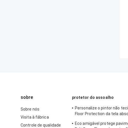
sobre
protetor do assoalho
Personalize o pintor não te
Sobre nós
Floor Protection da tela abs
Visita à fábrica
permeável do velo
Eco amigável protege pavime
Controle de qualidade