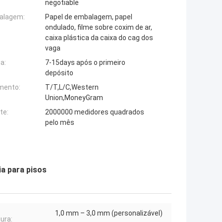
negotiable
alagem:
Papel de embalagem, papel
ondulado, filme sobre coxim de ar,
caixa plástica da caixa do cag dos
vaga
a:
7-15days após o primeiro
depósito
mento:
T/T,L/C,Western
Union,MoneyGram
te:
2000000 medidores quadrados
pelo mês
ia para pisos
1,0 mm – 3,0 mm (personalizável)
ura: