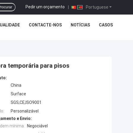
Pedir um orçamento
|
Portuguese
rocurar
UALIDADE
CONTACTE-NOS
NOTÍCIAS
CASOS
ora temporária para pisos
uto:
China
Surface
SGS,CE,ISO9001
o:
Personalizável
amento e Envio:
rdem mínima:
Negociável