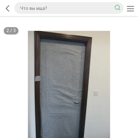
2
/
3