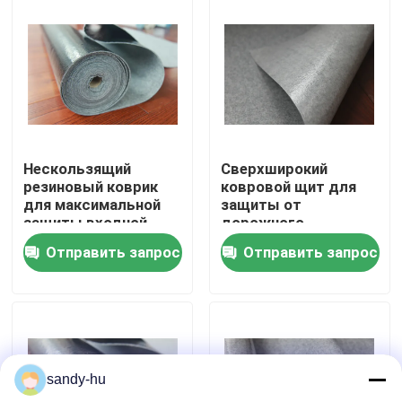
Экскурсия по заводу
Контроль качества
Свяжитесь с нами
Нескользящий
Сверхширокий
резиновый коврик
ковровой щит для
для максимальной
защиты от
Новости
защиты входной
дорожного
зоны
движения
Отправить запрос
Отправить запрос
Случаи
протектор пола
sandy-hu
Предохранение от пола