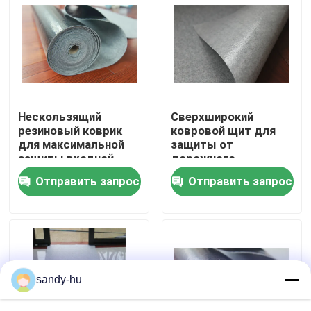
Экскурсия по заводу
Контроль качества
Нескользящий
Сверхширокий
Свяжитесь с нами
резиновый коврик
ковровой щит для
для максимальной
защиты от
защиты входной
дорожного
Новости
зоны
движения
Отправить запрос
Отправить запрос
Случаи
протектор пола
sandy-hu
Предохранение от пола