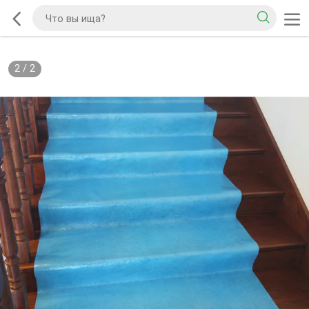
2
/
2